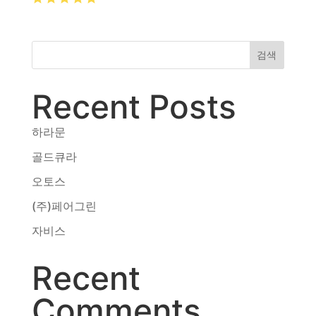
동영상, CI - 카피어랜드㈜
동영상, 홈페이지 - (주)분독
동영상, 카탈로그 - 피자마루
검색
웹사이트 - 백조씽크
사진, 광고디자인 - 중외제약
Recent Posts
패키지, 디자인 - 고려은단
동영상 - (주)듀오백
하라문
동영상 - ㈜고피자
동영상 - 모모스커피㈜
골드큐라
동영상 - 삼양홀딩스
오토스
동영상 - 킷캣
(주)페어그린
자비스
Recent
Comments