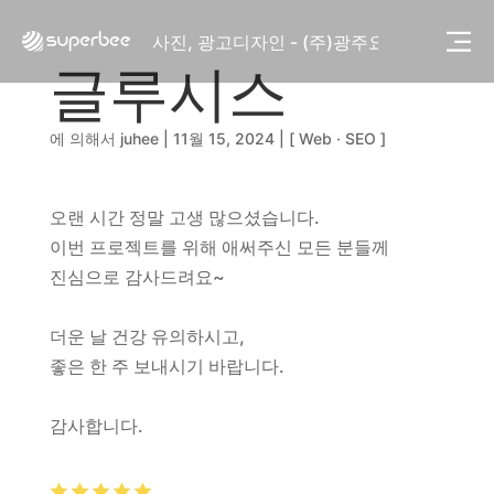
사진, 광고디자인 - (주)화요
사진, 광고디자인 - (주)광주요
웹사이트 - (주)세스코
글루시스
제품디자인 - 삼성전자㈜
동영상, CI - 카피어랜드㈜
에 의해서
juhee
|
11월 15, 2024
|
[ Web · SEO ]
동영상, 홈페이지 - (주)분독
동영상, 카탈로그 - 피자마루
웹사이트 - 백조씽크
오랜 시간 정말 고생 많으셨습니다.
사진, 광고디자인 - 중외제약
이번 프로젝트를 위해 애써주신 모든 분들께
패키지, 디자인 - 고려은단
진심으로 감사드려요~
동영상 - (주)듀오백
동영상 - ㈜고피자
동영상 - 모모스커피㈜
더운 날 건강 유의하시고,
동영상 - 삼양홀딩스
좋은 한 주 보내시기 바랍니다.
동영상 - 킷캣
사진, 광고디자인 - (주)화요
감사합니다.
사진, 광고디자인 - (주)광주요
웹사이트 - (주)세스코
제품디자인 - 삼성전자㈜