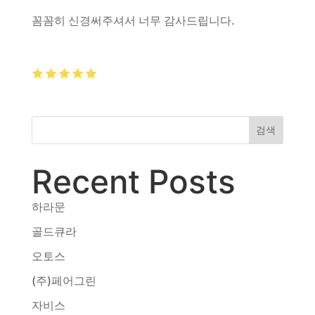
동영상, CI - 카피어랜드㈜
꼼꼼히 신경써주셔서 너무 감사드립니다.
동영상, 홈페이지 - (주)분독
동영상, 카탈로그 - 피자마루
웹사이트 - 백조씽크
사진, 광고디자인 - 중외제약
패키지, 디자인 - 고려은단
동영상 - (주)듀오백
검색
동영상 - ㈜고피자
동영상 - 모모스커피㈜
동영상 - 삼양홀딩스
Recent Posts
동영상 - 킷캣
하라문
골드큐라
오토스
(주)페어그린
자비스