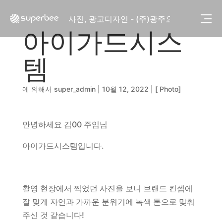
사진, 광고디자인 - (주)화요
사진, 광고디자인 - (주)광주요
웹사이트 - (주)세스코
아이가드시스
제품디자인 - 삼성전자㈜
동영상, CI - 카피어랜드㈜
템
동영상, 홈페이지 - (주)분독
동영상, 카탈로그 - 피자마루
에 의해서
super_admin
|
10월 12, 2022
|
[ Photo]
웹사이트 - 백조씽크
사진, 광고디자인 - 중외제약
패키지, 디자인 - 고려은단
안녕하세요 김00 주임님
동영상 - (주)듀오백
동영상 - ㈜고피자
아이가드시스템입니다.
동영상 - 모모스커피㈜
동영상 - 삼양홀딩스
동영상 - 킷캣
사진, 광고디자인 - (주)화요
촬영 현장에서 찍었던 사진을 보니 브랜드 컨셉에
사진, 광고디자인 - (주)광주요
잘 맞게 자연과 가까운 분위기에 녹색 톤으로 맞춰
웹사이트 - (주)세스코
주신 것 같습니다!
제품디자인 - 삼성전자㈜