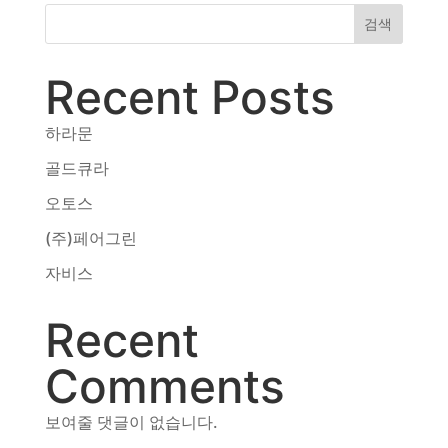
동영상, CI - 카피어랜드㈜
검색
동영상, 홈페이지 - (주)분독
동영상, 카탈로그 - 피자마루
Recent Posts
웹사이트 - 백조씽크
사진, 광고디자인 - 중외제약
하라문
패키지, 디자인 - 고려은단
동영상 - (주)듀오백
골드큐라
동영상 - ㈜고피자
오토스
동영상 - 모모스커피㈜
동영상 - 삼양홀딩스
(주)페어그린
동영상 - 킷캣
자비스
Recent
Comments
보여줄 댓글이 없습니다.