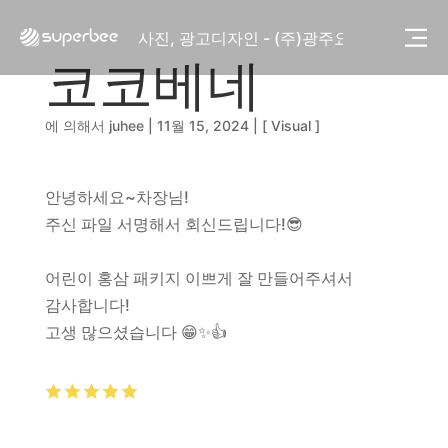
사진, 광고디자인 - (주)화요
사진, 광고디자인 - (주)광주요
웹사이트 - (주)세스코
코코베네
제품디자인 - 삼성전자㈜
동영상, CI - 카피어랜드㈜
에 의해서
juhee
|
11월 15, 2024
|
[ Visual ]
동영상, 홈페이지 - (주)분독
동영상, 카탈로그 - 피자마루
웹사이트 - 백조씽크
안녕하세요~차장님!
사진, 광고디자인 - 중외제약
주신 파일 서명해서 회신드립니다!😎
패키지, 디자인 - 고려은단
동영상 - (주)듀오백
동영상 - ㈜고피자
어린이 홍삼 패키지 이쁘게 잘 만들어주셔서
동영상 - 모모스커피㈜
감사합니다!
동영상 - 삼양홀딩스
고생 많으셨습니다 😁✨👍
동영상 - 킷캣
사진, 광고디자인 - (주)화요
사진, 광고디자인 - (주)광주요
웹사이트 - (주)세스코
제품디자인 - 삼성전자㈜