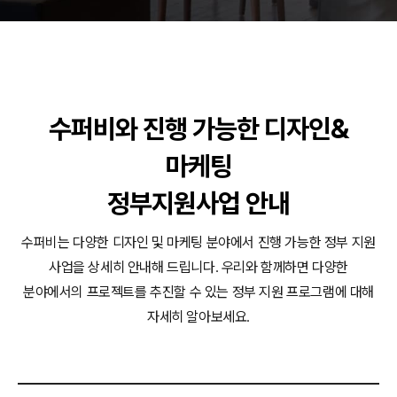
동영상, 홈페이지 - (주)분독
동영상, 카탈로그 - 피자마루
웹사이트 - 백조씽크
사진, 광고디자인 - 중외제약
패키지, 디자인 - 고려은단
수퍼비와 진행 가능한 디자인&
동영상 - (주)듀오백
동영상 - ㈜고피자
마케팅
동영상 - 모모스커피㈜
동영상 - 삼양홀딩스
정부지원사업 안내
동영상 - 킷캣
수퍼비는 다양한 디자인 및 마케팅 분야에서 진행 가능한 정부 지원
사업을 상세히 안내해 드립니다.
우리와 함께하면 다양한
분야에서의 프로젝트를 추진할 수 있는 정부 지원 프로그램에 대해
자세히 알아보세요.