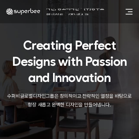
사진, 광고디자인 - (주)광주요
웹사이트 - (주)세스코
제품디자인 - 삼성전자㈜
동영상, CI - 카피어랜드㈜
동영상, 홈페이지 - (주)분독
Creating Perfect
동영상, 카탈로그 - 피자마루
웹사이트 - 백조씽크
사진, 광고디자인 - 중외제약
Designs with
Passion
패키지, 디자인 - 고려은단
동영상 - (주)듀오백
and Innovation
동영상 - ㈜고피자
동영상 - 모모스커피㈜
동영상 - 삼양홀딩스
수퍼비글로벌디자인그룹은 창의적이고 전략적인 열정을 바탕으로
동영상 - 킷캣
항상 새롭고 완벽한 디자인을 만들어냅니다.
사진, 광고디자인 - (주)화요
사진, 광고디자인 - (주)광주요
웹사이트 - (주)세스코
제품디자인 - 삼성전자㈜
동영상, CI - 카피어랜드㈜