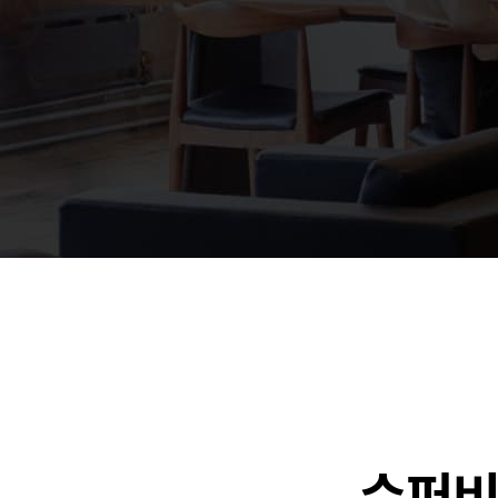
🐶
동영상, 홈페이지 - (
🍕
동영상, 카탈로그 - 
🍽️
웹사이트 - 백조씽크
⚕️
사진, 광고디자인 - 
⚪
패키지, 디자인 - 고
🪑
동영상 - (주)듀오백
🍕
동영상 - ㈜고피자
☕
동영상 - 모모스커피
🏢
동영상 - 삼양홀딩스
🍫
동영상 - 킷캣
수퍼비