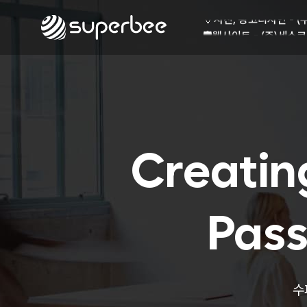
🏺
사진, 광고디자인 - (
🛡️
웹사이트 - (주)세스코
💾
제품디자인 - 삼성전
🔹
동영상, CI - 카피
🐶
동영상, 홈페이지 - (
🍕
동영상, 카탈로그 - 
🍽️
웹사이트 - 백조씽크
⚕️
사진, 광고디자인 - 
⚪
패키지, 디자인 - 고
Creatin
🪑
동영상 - (주)듀오백
🍕
동영상 - ㈜고피자
☕
동영상 - 모모스커피
🏢
동영상 - 삼양홀딩스
Pass
🍫
동영상 - 킷캣
🍶
사진, 광고디자인 - (
🏺
사진, 광고디자인 - (
🛡️
웹사이트 - (주)세스코
수
💾
제품디자인 - 삼성전
🔹
동영상, CI - 카피