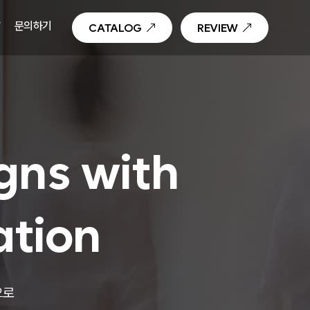
T
문의하기
CATALOG
REVIEW
gns with
ation
으로