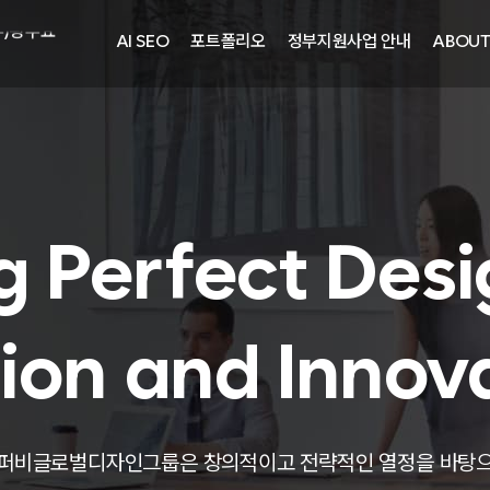
주)광주요
AI SEO
포트폴리오
정부지원사업 안내
ABOU
자㈜
어랜드㈜
주)분독
피자마루
중외제약
려은단
g Perfect Desi
㈜
ion and Innov
주)화요
주)광주요
퍼비글로벌디자인그룹은 창의적이고 전략적인 열정을 바탕
자㈜
어랜드㈜