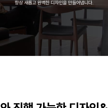
항상 새롭고 완벽한 디자인을 만들어냅니다.
주)분독
피자마루
중외제약
려은단
㈜
와 진행 가능한 디자인