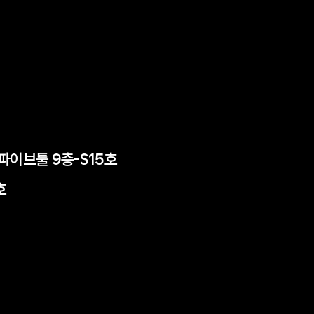
든파이브툴 9층-S15호
호