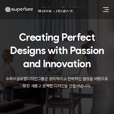
사진, 광고디자인 - (주)광주요
웹사이트 - (주)세스코
제품디자인 - 삼성전자㈜
동영상, CI - 카피어랜드㈜
동영상, 홈페이지 - (주)분독
Creating Perfect
동영상, 카탈로그 - 피자마루
웹사이트 - 백조씽크
사진, 광고디자인 - 중외제약
Designs with
Passion
패키지, 디자인 - 고려은단
동영상 - (주)듀오백
and Innovation
동영상 - ㈜고피자
동영상 - 모모스커피㈜
동영상 - 삼양홀딩스
수퍼비글로벌디자인그룹은 창의적이고 전략적인 열정을 바탕으로
동영상 - 킷캣
항상 새롭고 완벽한 디자인을 만들어냅니다.
사진, 광고디자인 - (주)화요
사진, 광고디자인 - (주)광주요
웹사이트 - (주)세스코
제품디자인 - 삼성전자㈜
동영상, CI - 카피어랜드㈜