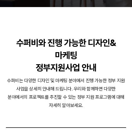
동영상, 홈페이지 - (주)분독
동영상, 카탈로그 - 피자마루
웹사이트 - 백조씽크
사진, 광고디자인 - 중외제약
패키지, 디자인 - 고려은단
수퍼비와 진행 가능한 디자인&
동영상 - (주)듀오백
동영상 - ㈜고피자
마케팅
동영상 - 모모스커피㈜
동영상 - 삼양홀딩스
정부지원사업 안내
동영상 - 킷캣
수퍼비는 다양한 디자인 및 마케팅 분야에서 진행 가능한 정부 지원
사업을 상세히 안내해 드립니다.
우리와 함께하면 다양한
분야에서의 프로젝트를 추진할 수 있는 정부 지원 프로그램에 대해
자세히 알아보세요.