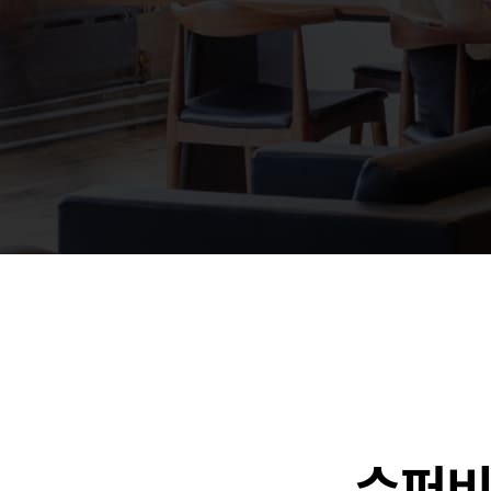
🐶
동영상, 홈페이지 - (
🍕
동영상, 카탈로그 - 
🍽️
웹사이트 - 백조씽크
⚕️
사진, 광고디자인 - 
⚪
패키지, 디자인 - 고
🪑
동영상 - (주)듀오백
🍕
동영상 - ㈜고피자
☕
동영상 - 모모스커피
🏢
동영상 - 삼양홀딩스
🍫
동영상 - 킷캣
수퍼비