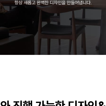
항상 새롭고 완벽한 디자인을 만들어냅니다.
주)분독
피자마루
중외제약
려은단
㈜
와 진행 가능한 디자인