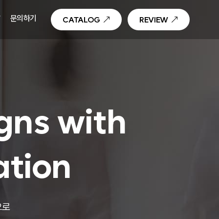
T
문의하기
CATALOG
REVIEW
gns with
ation
으로