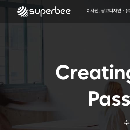
🏺
사진, 광고디자인 - (
🛡️
웹사이트 - (주)세스코
💾
제품디자인 - 삼성전
🔹
동영상, CI - 카피
🐶
동영상, 홈페이지 - (
🍕
동영상, 카탈로그 - 
🍽️
웹사이트 - 백조씽크
⚕️
사진, 광고디자인 - 
⚪
패키지, 디자인 - 고
Creatin
🪑
동영상 - (주)듀오백
🍕
동영상 - ㈜고피자
☕
동영상 - 모모스커피
🏢
동영상 - 삼양홀딩스
Pass
🍫
동영상 - 킷캣
🍶
사진, 광고디자인 - (
🏺
사진, 광고디자인 - (
🛡️
웹사이트 - (주)세스코
수
💾
제품디자인 - 삼성전
🔹
동영상, CI - 카피