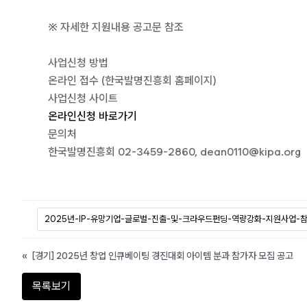
※ 자세한 지원내용 공고문 참조
사업신청 방법
온라인 접수 (한국발명진흥회 홈페이지)
사업신청 사이트
온라인신청 바로가기
문의처
한국발명진흥회 02-3459-2860, dean0110@kipa.org
2025년-IP-유망기업-글로벌-진출-및-크라우드펀딩-역량강화-지원사업-참
«
[경기] 2025년 창업 인큐베이팅 경진대회 아이템 분과 참가자 모집 공고
목록보기