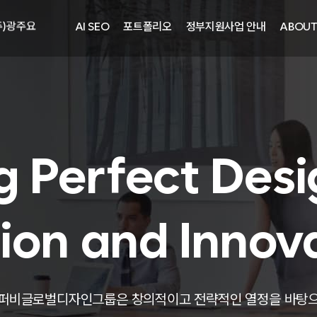
주)광주요
AI SEO
포트폴리오
정부지원사업 안내
ABOU
자㈜
어랜드㈜
주)분독
피자마루
중외제약
려은단
g Perfect Desi
㈜
ion and Innov
주)화요
주)광주요
퍼비글로벌디자인그룹은 창의적이고 전략적인 열정을 바탕
자㈜
어랜드㈜