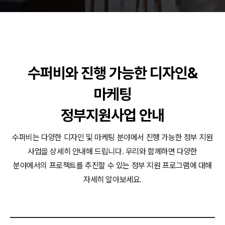
동영상, CI - 카피어랜드㈜
동영상, 홈페이지 - (주)분독
동영상, 카탈로그 - 피자마루
웹사이트 - 백조씽크
사진, 광고디자인 - 중외제약
패키지, 디자인 - 고려은단
수퍼비와 진행 가능한 디자인&
동영상 - (주)듀오백
동영상 - ㈜고피자
마케팅
동영상 - 모모스커피㈜
동영상 - 삼양홀딩스
정부지원사업 안내
동영상 - 킷캣
수퍼비는 다양한 디자인 및 마케팅 분야에서 진행 가능한 정부 지원
사업을 상세히 안내해 드립니다.
우리와 함께하면 다양한
분야에서의 프로젝트를 추진할 수 있는 정부 지원 프로그램에 대해
자세히 알아보세요.