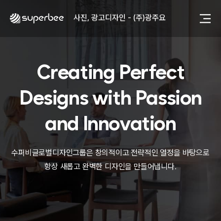
사진, 광고디자인 - (주)광주요
웹사이트 - (주)세스코
제품디자인 - 삼성전자㈜
동영상, CI - 카피어랜드㈜
동영상, 홈페이지 - (주)분독
Creating Perfect
동영상, 카탈로그 - 피자마루
웹사이트 - 백조씽크
Designs with
Passion
사진, 광고디자인 - 중외제약
패키지, 디자인 - 고려은단
동영상 - (주)듀오백
and Innovation
동영상 - ㈜고피자
동영상 - 모모스커피㈜
동영상 - 삼양홀딩스
수퍼비글로벌디자인그룹은 창의적이고 전략적인 열정을 바탕으로
동영상 - 킷캣
항상 새롭고 완벽한 디자인을 만들어냅니다.
사진, 광고디자인 - (주)화요
사진, 광고디자인 - (주)광주요
웹사이트 - (주)세스코
제품디자인 - 삼성전자㈜