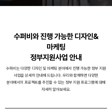
동영상, 홈페이지 - (주)분독
동영상, 카탈로그 - 피자마루
웹사이트 - 백조씽크
사진, 광고디자인 - 중외제약
패키지, 디자인 - 고려은단
수퍼비와 진행 가능한 디자인&
동영상 - (주)듀오백
동영상 - ㈜고피자
마케팅
동영상 - 모모스커피㈜
동영상 - 삼양홀딩스
정부지원사업 안내
동영상 - 킷캣
수퍼비는 다양한 디자인 및 마케팅 분야에서 진행 가능한 정부 지원
사업을 상세히 안내해 드립니다.
우리와 함께하면 다양한
분야에서의 프로젝트를 추진할 수 있는 정부 지원 프로그램에 대해
자세히 알아보세요.