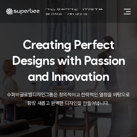
사진, 광고디자인 - (주)광주요
웹사이트 - (주)세스코
제품디자인 - 삼성전자㈜
동영상, CI - 카피어랜드㈜
동영상, 홈페이지 - (주)분독
Creating Perfect
동영상, 카탈로그 - 피자마루
웹사이트 - 백조씽크
사진, 광고디자인 - 중외제약
Designs with
Passion
패키지, 디자인 - 고려은단
동영상 - (주)듀오백
and Innovation
동영상 - ㈜고피자
동영상 - 모모스커피㈜
동영상 - 삼양홀딩스
수퍼비글로벌디자인그룹은 창의적이고 전략적인 열정을 바탕으로
동영상 - 킷캣
항상 새롭고 완벽한 디자인을 만들어냅니다.
사진, 광고디자인 - (주)화요
사진, 광고디자인 - (주)광주요
웹사이트 - (주)세스코
제품디자인 - 삼성전자㈜
동영상, CI - 카피어랜드㈜