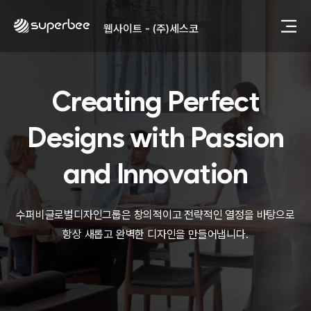
사진, 광고디자인 - (주)광주요
웹사이트 - (주)세스코
제품디자인 - 삼성전자㈜
동영상, CI - 카피어랜드㈜
동영상, 홈페이지 - (주)분독
Creating Perfect
동영상, 카탈로그 - 피자마루
웹사이트 - 백조씽크
사진, 광고디자인 - 중외제약
Designs with
Passion
패키지, 디자인 - 고려은단
동영상 - (주)듀오백
and Innovation
동영상 - ㈜고피자
동영상 - 모모스커피㈜
동영상 - 삼양홀딩스
수퍼비글로벌디자인그룹은 창의적이고 전략적인 열정을 바탕으로
동영상 - 킷캣
항상 새롭고 완벽한 디자인을 만들어냅니다.
사진, 광고디자인 - (주)화요
사진, 광고디자인 - (주)광주요
웹사이트 - (주)세스코
제품디자인 - 삼성전자㈜
동영상, CI - 카피어랜드㈜