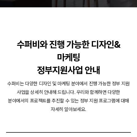
동영상, 홈페이지 - (주)분독
동영상, 카탈로그 - 피자마루
웹사이트 - 백조씽크
사진, 광고디자인 - 중외제약
패키지, 디자인 - 고려은단
수퍼비와 진행 가능한 디자인&
동영상 - (주)듀오백
동영상 - ㈜고피자
마케팅
동영상 - 모모스커피㈜
동영상 - 삼양홀딩스
정부지원사업 안내
동영상 - 킷캣
수퍼비는 다양한 디자인 및 마케팅 분야에서 진행 가능한 정부 지원
사업을 상세히 안내해 드립니다.
우리와 함께하면 다양한
분야에서의 프로젝트를 추진할 수 있는 정부 지원 프로그램에 대해
자세히 알아보세요.