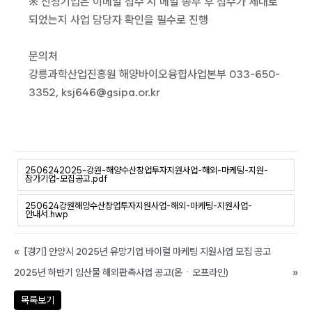
※ 신청기업은 이메일 접수 시 메일 송부 후 접수가 제대로
되었는지 사업 담당자 확인을 필수로 진행
문의처
강릉과학산업진흥원 해양바이오융합사업본부 033-650-
3352, ksj646@gsipa.or.kr
2506242025-강원-해양수산창업투자지원사업-해외-마케팅-지원-
참가기업-모집공고.pdf
250624강원해양수산창업투자지원사업-해외-마케팅-지원사업-
안내서.hwp
«
[경기] 안양시 2025년 유망기업 바이럴 마케팅 지원사업 모집 공고
2025년 하반기 임산물 해외판촉사업 공고(온ㆍ오프라인)
»
목록보기