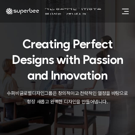
사진, 광고디자인 - (주)광주요
웹사이트 - (주)세스코
제품디자인 - 삼성전자㈜
동영상, CI - 카피어랜드㈜
동영상, 홈페이지 - (주)분독
Creating Perfect
동영상, 카탈로그 - 피자마루
웹사이트 - 백조씽크
사진, 광고디자인 - 중외제약
Designs with
Passion
패키지, 디자인 - 고려은단
동영상 - (주)듀오백
and Innovation
동영상 - ㈜고피자
동영상 - 모모스커피㈜
동영상 - 삼양홀딩스
수퍼비글로벌디자인그룹은 창의적이고 전략적인 열정을 바탕으로
동영상 - 킷캣
항상 새롭고 완벽한 디자인을 만들어냅니다.
사진, 광고디자인 - (주)화요
사진, 광고디자인 - (주)광주요
웹사이트 - (주)세스코
제품디자인 - 삼성전자㈜
동영상, CI - 카피어랜드㈜