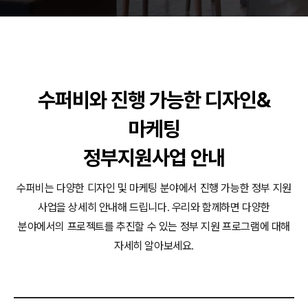
동영상, 홈페이지 - (주)분독
동영상, 카탈로그 - 피자마루
웹사이트 - 백조씽크
사진, 광고디자인 - 중외제약
패키지, 디자인 - 고려은단
수퍼비와 진행 가능한 디자인&
동영상 - (주)듀오백
동영상 - ㈜고피자
마케팅
동영상 - 모모스커피㈜
동영상 - 삼양홀딩스
정부지원사업 안내
동영상 - 킷캣
수퍼비는 다양한 디자인 및 마케팅 분야에서 진행 가능한 정부 지원
사업을 상세히 안내해 드립니다.
우리와 함께하면 다양한
분야에서의 프로젝트를 추진할 수 있는 정부 지원 프로그램에 대해
자세히 알아보세요.