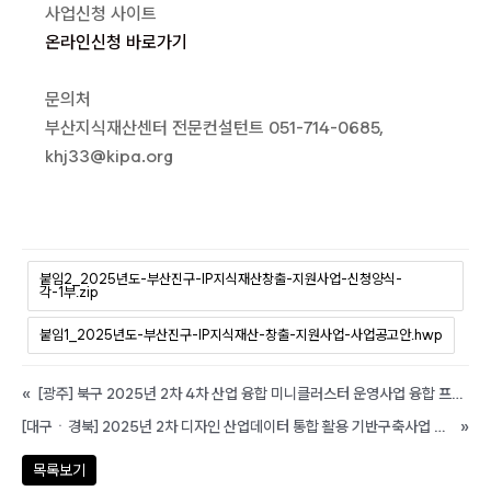
사업신청 사이트
온라인신청 바로가기
문의처
부산지식재산센터 전문컨설턴트 051-714-0685,
khj33@kipa.org
붙임2_2025년도-부산진구-IP지식재산창출-지원사업-신청양식-
각-1부.zip
붙임1_2025년도-부산진구-IP지식재산-창출-지원사업-사업공고안.hwp
«
[광주] 북구 2025년 2차 4차 산업 융합 미니클러스터 운영사업 융합 프로젝트 사업화 지원 추가 모집 공고
[대구ㆍ경북] 2025년 2차 디자인 산업데이터 통합 활용 기반구축사업 기업 프로젝트 지원 모집 공고
»
목록보기