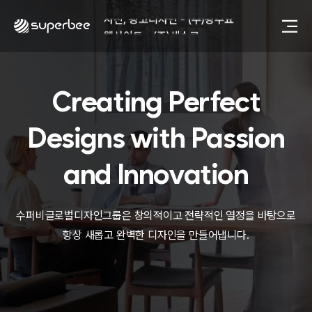
사진, 광고디자인 - (주)광주요
웹사이트 - (주)세스코
제품디자인 - 삼성전자㈜
동영상, CI - 카피어랜드㈜
동영상, 홈페이지 - (주)분독
Creating Perfect
동영상, 카탈로그 - 피자마루
웹사이트 - 백조씽크
사진, 광고디자인 - 중외제약
Designs with
Passion
패키지, 디자인 - 고려은단
동영상 - (주)듀오백
and Innovation
동영상 - ㈜고피자
동영상 - 모모스커피㈜
동영상 - 삼양홀딩스
수퍼비글로벌디자인그룹은 창의적이고 전략적인 열정을 바탕으로
동영상 - 킷캣
항상 새롭고 완벽한 디자인을 만들어냅니다.
사진, 광고디자인 - (주)화요
사진, 광고디자인 - (주)광주요
웹사이트 - (주)세스코
제품디자인 - 삼성전자㈜
동영상, CI - 카피어랜드㈜