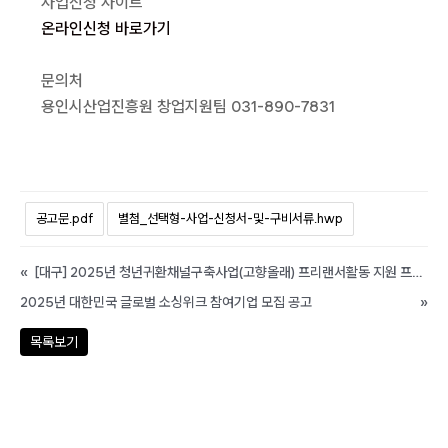
사업신청 사이트
온라인신청 바로가기
문의처
용인시산업진흥원 창업지원팀 031-890-7831
공고문.pdf
별첨_선택형-사업-신청서-및-구비서류.hwp
«
[대구] 2025년 청년귀환채널구축사업(고향올래) 프리랜서활동 지원 프로그램 참가자 모집 공고
2025년 대한민국 글로벌 소싱위크 참여기업 모집 공고
»
목록보기