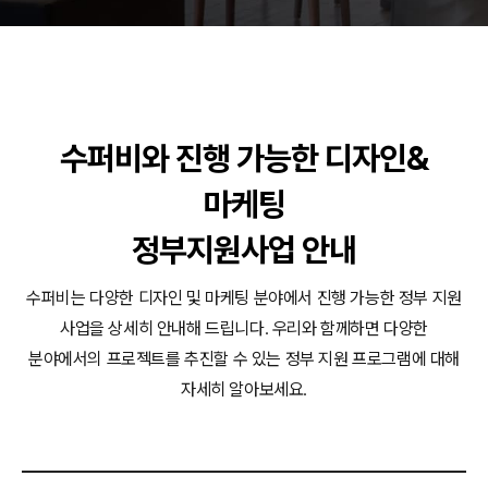
동영상, 홈페이지 - (주)분독
동영상, 카탈로그 - 피자마루
웹사이트 - 백조씽크
사진, 광고디자인 - 중외제약
패키지, 디자인 - 고려은단
수퍼비와 진행 가능한 디자인&
동영상 - (주)듀오백
동영상 - ㈜고피자
마케팅
동영상 - 모모스커피㈜
동영상 - 삼양홀딩스
정부지원사업 안내
동영상 - 킷캣
수퍼비는 다양한 디자인 및 마케팅 분야에서 진행 가능한 정부 지원
사업을 상세히 안내해 드립니다.
우리와 함께하면 다양한
분야에서의 프로젝트를 추진할 수 있는 정부 지원 프로그램에 대해
자세히 알아보세요.