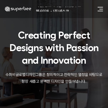
사진, 광고디자인 - (주)광주요
웹사이트 - (주)세스코
제품디자인 - 삼성전자㈜
동영상, CI - 카피어랜드㈜
동영상, 홈페이지 - (주)분독
Creating Perfect
동영상, 카탈로그 - 피자마루
웹사이트 - 백조씽크
사진, 광고디자인 - 중외제약
Designs with
Passion
패키지, 디자인 - 고려은단
동영상 - (주)듀오백
and Innovation
동영상 - ㈜고피자
동영상 - 모모스커피㈜
동영상 - 삼양홀딩스
수퍼비글로벌디자인그룹은 창의적이고 전략적인 열정을 바탕으로
동영상 - 킷캣
항상 새롭고 완벽한 디자인을 만들어냅니다.
사진, 광고디자인 - (주)화요
사진, 광고디자인 - (주)광주요
웹사이트 - (주)세스코
제품디자인 - 삼성전자㈜
동영상, CI - 카피어랜드㈜