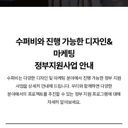
동영상, 홈페이지 - (주)분독
동영상, 카탈로그 - 피자마루
웹사이트 - 백조씽크
사진, 광고디자인 - 중외제약
패키지, 디자인 - 고려은단
수퍼비와 진행 가능한 디자인&
동영상 - (주)듀오백
동영상 - ㈜고피자
마케팅
동영상 - 모모스커피㈜
동영상 - 삼양홀딩스
정부지원사업 안내
동영상 - 킷캣
수퍼비는 다양한 디자인 및 마케팅 분야에서 진행 가능한 정부 지원
사업을 상세히 안내해 드립니다.
우리와 함께하면 다양한
분야에서의 프로젝트를 추진할 수 있는 정부 지원 프로그램에 대해
자세히 알아보세요.