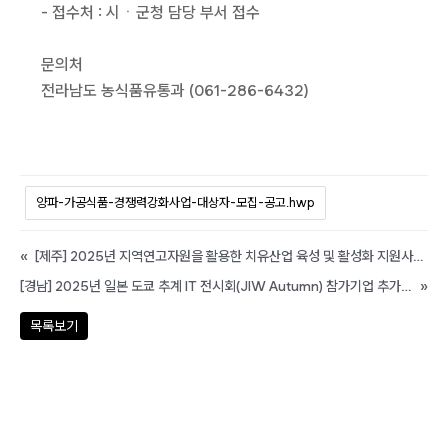
- 접수처 : 시ㆍ군청 담당 부서 접수
문의처
전라남도 농식품유통과 (061-286-6432)
양파-가공식품-경쟁력강화사업-대상자-모집-공고.hwp
«
[제주] 2025년 지역연고자원을 활용한 치유산업 육성 및 활성화 지원사업 기술고도화 컨설팅 지원 수혜기업 모집 공고(시군구연고산업육성사업)
[경남] 2025년 일본 도쿄 추계 IT 전시회(JIW Autumn) 참가기업 추가 모집 공고
»
목록보기