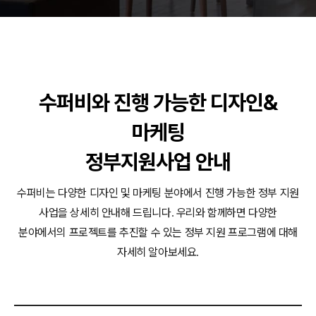
동영상, 홈페이지 - (주)분독
동영상, 카탈로그 - 피자마루
웹사이트 - 백조씽크
사진, 광고디자인 - 중외제약
패키지, 디자인 - 고려은단
수퍼비와 진행 가능한 디자인&
동영상 - (주)듀오백
동영상 - ㈜고피자
마케팅
동영상 - 모모스커피㈜
동영상 - 삼양홀딩스
정부지원사업 안내
동영상 - 킷캣
수퍼비는 다양한 디자인 및 마케팅 분야에서 진행 가능한 정부 지원
사업을 상세히 안내해 드립니다.
우리와 함께하면 다양한
분야에서의 프로젝트를 추진할 수 있는 정부 지원 프로그램에 대해
자세히 알아보세요.