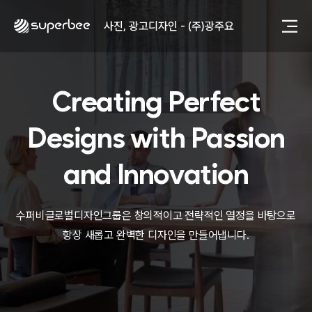
사진, 광고디자인 - (주)화요
사진, 광고디자인 - (주)광주요
웹사이트 - (주)세스코
제품디자인 - 삼성전자㈜
동영상, CI - 카피어랜드㈜
동영상, 홈페이지 - (주)분독
Creating Perfect
동영상, 카탈로그 - 피자마루
웹사이트 - 백조씽크
Designs with
Passion
사진, 광고디자인 - 중외제약
패키지, 디자인 - 고려은단
and Innovation
동영상 - (주)듀오백
동영상 - ㈜고피자
동영상 - 모모스커피㈜
수퍼비글로벌디자인그룹은 창의적이고 전략적인 열정을 바탕으로
동영상 - 삼양홀딩스
항상 새롭고 완벽한 디자인을 만들어냅니다.
동영상 - 킷캣
사진, 광고디자인 - (주)화요
사진, 광고디자인 - (주)광주요
웹사이트 - (주)세스코
제품디자인 - 삼성전자㈜