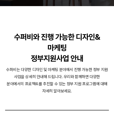
동영상, CI - 카피어랜드㈜
동영상, 홈페이지 - (주)분독
동영상, 카탈로그 - 피자마루
웹사이트 - 백조씽크
사진, 광고디자인 - 중외제약
패키지, 디자인 - 고려은단
수퍼비와 진행 가능한 디자인&
동영상 - (주)듀오백
마케팅
동영상 - ㈜고피자
동영상 - 모모스커피㈜
정부지원사업 안내
동영상 - 삼양홀딩스
동영상 - 킷캣
수퍼비는 다양한 디자인 및 마케팅 분야에서 진행 가능한 정부 지원
사업을 상세히 안내해 드립니다.
우리와 함께하면 다양한
분야에서의 프로젝트를 추진할 수 있는 정부 지원 프로그램에 대해
자세히 알아보세요.