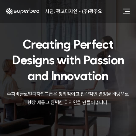
사진, 광고디자인 - (주)화요
사진, 광고디자인 - (주)광주요
웹사이트 - (주)세스코
제품디자인 - 삼성전자㈜
동영상, CI - 카피어랜드㈜
동영상, 홈페이지 - (주)분독
Creating Perfect
동영상, 카탈로그 - 피자마루
웹사이트 - 백조씽크
Designs with
Passion
사진, 광고디자인 - 중외제약
패키지, 디자인 - 고려은단
and Innovation
동영상 - (주)듀오백
동영상 - ㈜고피자
동영상 - 모모스커피㈜
수퍼비글로벌디자인그룹은 창의적이고 전략적인 열정을 바탕으로
동영상 - 삼양홀딩스
항상 새롭고 완벽한 디자인을 만들어냅니다.
동영상 - 킷캣
사진, 광고디자인 - (주)화요
사진, 광고디자인 - (주)광주요
웹사이트 - (주)세스코
제품디자인 - 삼성전자㈜