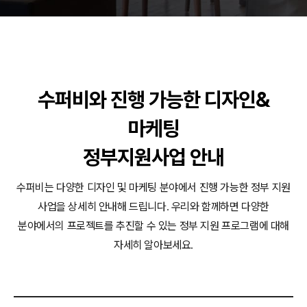
동영상, CI - 카피어랜드㈜
동영상, 홈페이지 - (주)분독
동영상, 카탈로그 - 피자마루
웹사이트 - 백조씽크
사진, 광고디자인 - 중외제약
패키지, 디자인 - 고려은단
수퍼비와 진행 가능한 디자인&
동영상 - (주)듀오백
마케팅
동영상 - ㈜고피자
동영상 - 모모스커피㈜
정부지원사업 안내
동영상 - 삼양홀딩스
동영상 - 킷캣
수퍼비는 다양한 디자인 및 마케팅 분야에서 진행 가능한 정부 지원
사업을 상세히 안내해 드립니다.
우리와 함께하면 다양한
분야에서의 프로젝트를 추진할 수 있는 정부 지원 프로그램에 대해
자세히 알아보세요.