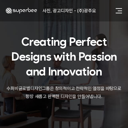
사진, 광고디자인 - (주)광주요
웹사이트 - (주)세스코
제품디자인 - 삼성전자㈜
동영상, CI - 카피어랜드㈜
동영상, 홈페이지 - (주)분독
Creating Perfect
동영상, 카탈로그 - 피자마루
웹사이트 - 백조씽크
Designs with
Passion
사진, 광고디자인 - 중외제약
패키지, 디자인 - 고려은단
and Innovation
동영상 - (주)듀오백
동영상 - ㈜고피자
동영상 - 모모스커피㈜
동영상 - 삼양홀딩스
수퍼비글로벌디자인그룹은 창의적이고 전략적인 열정을 바탕으로
동영상 - 킷캣
항상 새롭고 완벽한 디자인을 만들어냅니다.
사진, 광고디자인 - (주)화요
사진, 광고디자인 - (주)광주요
웹사이트 - (주)세스코
제품디자인 - 삼성전자㈜