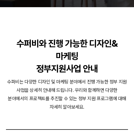
동영상, CI - 카피어랜드㈜
동영상, 홈페이지 - (주)분독
동영상, 카탈로그 - 피자마루
웹사이트 - 백조씽크
사진, 광고디자인 - 중외제약
패키지, 디자인 - 고려은단
수퍼비와 진행 가능한 디자인&
동영상 - (주)듀오백
동영상 - ㈜고피자
마케팅
동영상 - 모모스커피㈜
정부지원사업 안내
동영상 - 삼양홀딩스
동영상 - 킷캣
수퍼비는 다양한 디자인 및 마케팅 분야에서 진행 가능한 정부 지원
사업을 상세히 안내해 드립니다.
우리와 함께하면 다양한
분야에서의 프로젝트를 추진할 수 있는 정부 지원 프로그램에 대해
자세히 알아보세요.