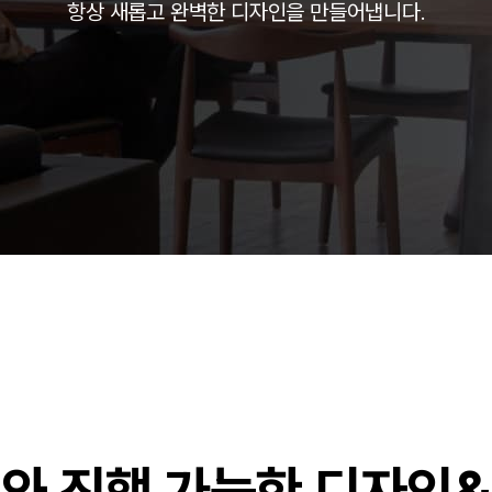
항상 새롭고 완벽한 디자인을 만들어냅니다.
주)분독
피자마루
중외제약
려은단
㈜
와 진행 가능한 디자인