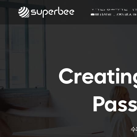
🏺
사진, 광고디자인 - (
🛡️
웹사이트 - (주)세스코
💾
제품디자인 - 삼성전
🔹
동영상, CI - 카피
🐶
동영상, 홈페이지 - (
🍕
동영상, 카탈로그 - 
🍽️
웹사이트 - 백조씽크
⚕️
사진, 광고디자인 - 
⚪
패키지, 디자인 - 고
Creatin
🪑
동영상 - (주)듀오백
🍕
동영상 - ㈜고피자
☕
동영상 - 모모스커피
🏢
동영상 - 삼양홀딩스
Pass
🍫
동영상 - 킷캣
🍶
사진, 광고디자인 - (
🏺
사진, 광고디자인 - (
🛡️
웹사이트 - (주)세스코
수
💾
제품디자인 - 삼성전
🔹
동영상, CI - 카피