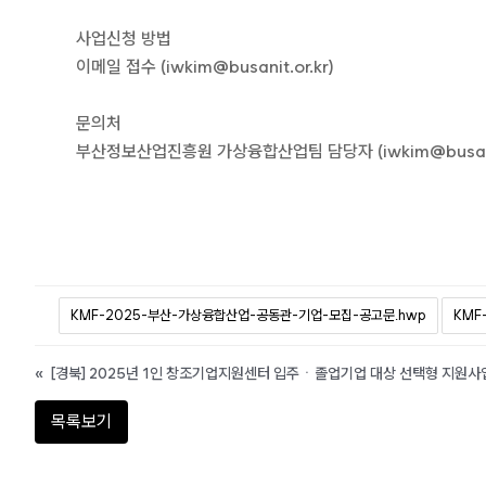
사업신청 방법
이메일 접수 (iwkim@busanit.or.kr)
문의처
부산정보산업진흥원 가상융합산업팀 담당자 (iwkim@busanit.or
KMF-2025-부산-가상융합산업-공동관-기업-모집-공고문.hwp
KMF
«
[경북] 2025년 1인 창조기업지원센터 입주ㆍ졸업기업 대상 선택형 지원사
목록보기