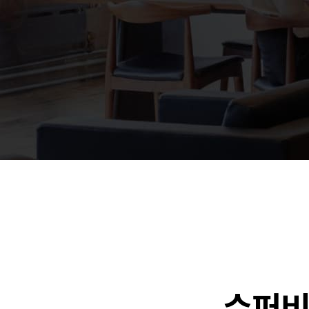
🐶
동영상, 홈페이지 - (
🍕
동영상, 카탈로그 - 
🍽️
웹사이트 - 백조씽크
⚕️
사진, 광고디자인 - 
⚪
패키지, 디자인 - 고
🪑
동영상 - (주)듀오백
🍕
동영상 - ㈜고피자
☕
동영상 - 모모스커피
🏢
동영상 - 삼양홀딩스
🍫
동영상 - 킷캣
수퍼비