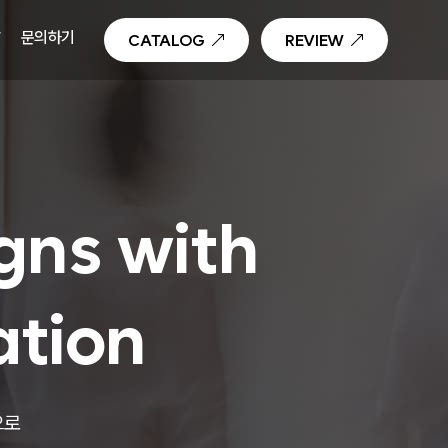
T
문의하기
CATALOG
REVIEW
gns with
ation
으로