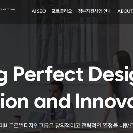
주)광주요
AI SEO
포트폴리오
정부지원사업 안내
ABOU
자㈜
어랜드㈜
주)분독
피자마루
중외제약
려은단
g Perfect Desi
㈜
ion and Innov
주)화요
주)광주요
퍼비글로벌디자인그룹은 창의적이고 전략적인 열정을 바탕
자㈜
어랜드㈜