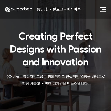
동영상, 홈페이지 - (주)분독
동영상, 카탈로그 - 피자마루
웹사이트 - 백조씽크
사진, 광고디자인 - 중외제약
패키지, 디자인 - 고려은단
Creating Perfect
동영상 - (주)듀오백
동영상 - ㈜고피자
동영상 - 모모스커피㈜
Designs with
Passion
동영상 - 삼양홀딩스
동영상 - 킷캣
and Innovation
사진, 광고디자인 - (주)화요
사진, 광고디자인 - (주)광주요
웹사이트 - (주)세스코
수퍼비글로벌디자인그룹은 창의적이고 전략적인 열정을 바탕으로
제품디자인 - 삼성전자㈜
항상 새롭고 완벽한 디자인을 만들어냅니다.
동영상, CI - 카피어랜드㈜
동영상, 홈페이지 - (주)분독
동영상, 카탈로그 - 피자마루
웹사이트 - 백조씽크
사진, 광고디자인 - 중외제약