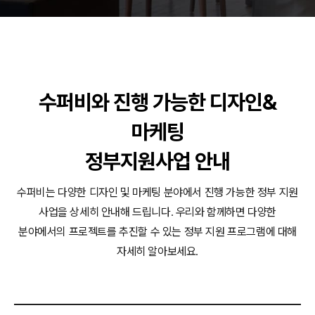
동영상, CI - 카피어랜드㈜
동영상, 홈페이지 - (주)분독
동영상, 카탈로그 - 피자마루
웹사이트 - 백조씽크
사진, 광고디자인 - 중외제약
수퍼비와 진행 가능한 디자인&
패키지, 디자인 - 고려은단
동영상 - (주)듀오백
마케팅
동영상 - ㈜고피자
동영상 - 모모스커피㈜
정부지원사업 안내
동영상 - 삼양홀딩스
동영상 - 킷캣
수퍼비는 다양한 디자인 및 마케팅 분야에서 진행 가능한 정부 지원
사업을 상세히 안내해 드립니다.
우리와 함께하면 다양한
분야에서의 프로젝트를 추진할 수 있는 정부 지원 프로그램에 대해
자세히 알아보세요.