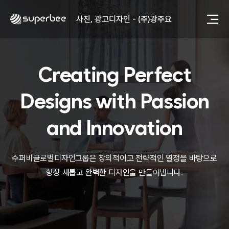
사진, 광고디자인 - (주)화요
사진, 광고디자인 - (주)광주요
웹사이트 - (주)세스코
제품디자인 - 삼성전자㈜
동영상, CI - 카피어랜드㈜
동영상, 홈페이지 - (주)분독
Creating Perfect
동영상, 카탈로그 - 피자마루
웹사이트 - 백조씽크
Designs with
Passion
사진, 광고디자인 - 중외제약
패키지, 디자인 - 고려은단
and Innovation
동영상 - (주)듀오백
동영상 - ㈜고피자
동영상 - 모모스커피㈜
수퍼비글로벌디자인그룹은 창의적이고 전략적인 열정을 바탕으로
동영상 - 삼양홀딩스
항상 새롭고 완벽한 디자인을 만들어냅니다.
동영상 - 킷캣
사진, 광고디자인 - (주)화요
사진, 광고디자인 - (주)광주요
웹사이트 - (주)세스코
제품디자인 - 삼성전자㈜