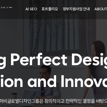
주)광주요
AI SEO
포트폴리오
정부지원사업 안내
ABOU
자㈜
어랜드㈜
주)분독
피자마루
중외제약
려은단
g Perfect Desi
㈜
ion and Innov
주)화요
주)광주요
퍼비글로벌디자인그룹은 창의적이고 전략적인 열정을 바탕
자㈜
어랜드㈜