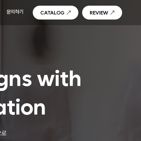
T
문의하기
CATALOG
REVIEW
gns with
ation
으로