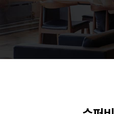
🐶
동영상, 홈페이지 - (
🍕
동영상, 카탈로그 - 
🍽️
웹사이트 - 백조씽크
⚕️
사진, 광고디자인 - 
⚪
패키지, 디자인 - 고
🪑
동영상 - (주)듀오백
🍕
동영상 - ㈜고피자
☕
동영상 - 모모스커피
🏢
동영상 - 삼양홀딩스
🍫
동영상 - 킷캣
수퍼비