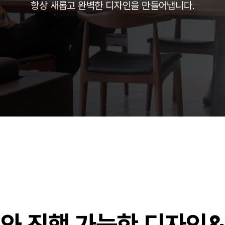
항상 새롭고 완벽한 디자인을 만들어냅니다.
주)분독
피자마루
중외제약
려은단
㈜
와 진행 가능한 디자인