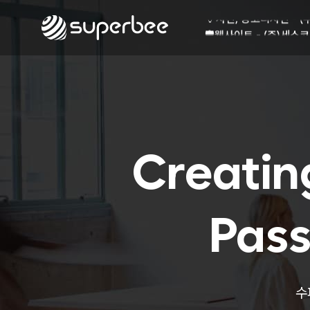
🏺
사진, 광고디자인 - (
🛡️
웹사이트 - (주)세스코
💾
제품디자인 - 삼성전
🔹
동영상, CI - 카피
🐶
동영상, 홈페이지 - (
🍕
동영상, 카탈로그 - 
🍽️
웹사이트 - 백조씽크
⚕️
사진, 광고디자인 - 
⚪
패키지, 디자인 - 고
Creatin
🪑
동영상 - (주)듀오백
🍕
동영상 - ㈜고피자
☕
동영상 - 모모스커피
🏢
동영상 - 삼양홀딩스
Pass
🍫
동영상 - 킷캣
🍶
사진, 광고디자인 - (
🏺
사진, 광고디자인 - (
🛡️
웹사이트 - (주)세스코
수
💾
제품디자인 - 삼성전
🔹
동영상, CI - 카피