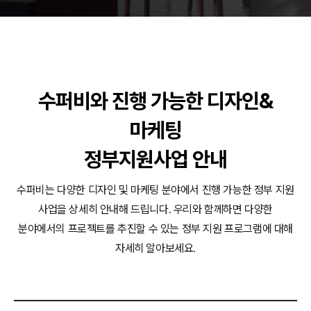
동영상, 홈페이지 - (주)분독
동영상, 카탈로그 - 피자마루
웹사이트 - 백조씽크
사진, 광고디자인 - 중외제약
패키지, 디자인 - 고려은단
수퍼비와 진행 가능한 디자인&
동영상 - (주)듀오백
동영상 - ㈜고피자
마케팅
동영상 - 모모스커피㈜
동영상 - 삼양홀딩스
정부지원사업 안내
동영상 - 킷캣
수퍼비는 다양한 디자인 및 마케팅 분야에서 진행 가능한 정부 지원
사업을 상세히 안내해 드립니다.
우리와 함께하면 다양한
분야에서의 프로젝트를 추진할 수 있는 정부 지원 프로그램에 대해
자세히 알아보세요.