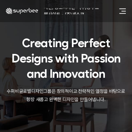
사진, 광고디자인 - (주)광주요
웹사이트 - (주)세스코
제품디자인 - 삼성전자㈜
동영상, CI - 카피어랜드㈜
동영상, 홈페이지 - (주)분독
Creating Perfect
동영상, 카탈로그 - 피자마루
웹사이트 - 백조씽크
사진, 광고디자인 - 중외제약
Designs with
Passion
패키지, 디자인 - 고려은단
동영상 - (주)듀오백
and Innovation
동영상 - ㈜고피자
동영상 - 모모스커피㈜
동영상 - 삼양홀딩스
수퍼비글로벌디자인그룹은 창의적이고 전략적인 열정을 바탕으로
동영상 - 킷캣
항상 새롭고 완벽한 디자인을 만들어냅니다.
사진, 광고디자인 - (주)화요
사진, 광고디자인 - (주)광주요
웹사이트 - (주)세스코
제품디자인 - 삼성전자㈜
동영상, CI - 카피어랜드㈜