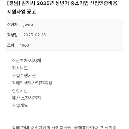
[경남] 김해시 2025년 상반기 중소기업 산업인증비용
지원사업 공고
작성자
jwdo
작성일
2025-02-13
조회
1983
소관부처·지자체
경상남도
사업수행기관
김해의생명산업진흥원
신청기간
예산 소진시까지
사업개요
김해 관내 중소기업의 산업재산권, 국제표준인증, 혁신인증