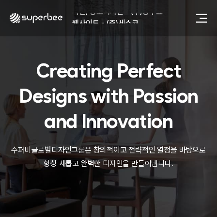
사진, 광고디자인 - (주)광주요
웹사이트 - (주)세스코
제품디자인 - 삼성전자㈜
동영상, CI - 카피어랜드㈜
동영상, 홈페이지 - (주)분독
Creating Perfect
동영상, 카탈로그 - 피자마루
웹사이트 - 백조씽크
사진, 광고디자인 - 중외제약
Designs with
Passion
패키지, 디자인 - 고려은단
동영상 - (주)듀오백
and Innovation
동영상 - ㈜고피자
동영상 - 모모스커피㈜
동영상 - 삼양홀딩스
수퍼비글로벌디자인그룹은 창의적이고 전략적인 열정을 바탕으로
동영상 - 킷캣
항상 새롭고 완벽한 디자인을 만들어냅니다.
사진, 광고디자인 - (주)화요
사진, 광고디자인 - (주)광주요
웹사이트 - (주)세스코
제품디자인 - 삼성전자㈜
동영상, CI - 카피어랜드㈜