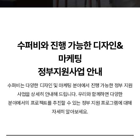
동영상, CI - 카피어랜드㈜
동영상, 홈페이지 - (주)분독
동영상, 카탈로그 - 피자마루
웹사이트 - 백조씽크
사진, 광고디자인 - 중외제약
패키지, 디자인 - 고려은단
수퍼비와 진행 가능한 디자인&
동영상 - (주)듀오백
동영상 - ㈜고피자
마케팅
동영상 - 모모스커피㈜
동영상 - 삼양홀딩스
정부지원사업 안내
동영상 - 킷캣
수퍼비는 다양한 디자인 및 마케팅 분야에서 진행 가능한 정부 지원
사업을 상세히 안내해 드립니다.
우리와 함께하면 다양한
분야에서의 프로젝트를 추진할 수 있는 정부 지원 프로그램에 대해
자세히 알아보세요.