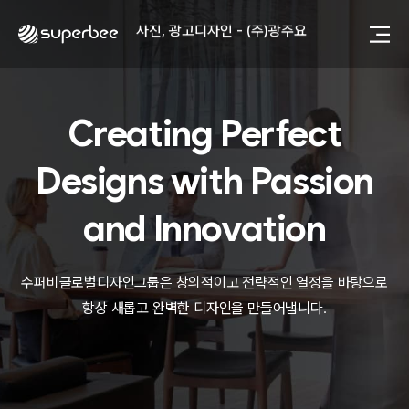
사진, 광고디자인 - (주)광주요
웹사이트 - (주)세스코
제품디자인 - 삼성전자㈜
동영상, CI - 카피어랜드㈜
동영상, 홈페이지 - (주)분독
Creating Perfect
동영상, 카탈로그 - 피자마루
웹사이트 - 백조씽크
Designs with
Passion
사진, 광고디자인 - 중외제약
패키지, 디자인 - 고려은단
동영상 - (주)듀오백
and Innovation
동영상 - ㈜고피자
동영상 - 모모스커피㈜
동영상 - 삼양홀딩스
수퍼비글로벌디자인그룹은 창의적이고 전략적인 열정을 바탕으로
동영상 - 킷캣
항상 새롭고 완벽한 디자인을 만들어냅니다.
사진, 광고디자인 - (주)화요
사진, 광고디자인 - (주)광주요
웹사이트 - (주)세스코
제품디자인 - 삼성전자㈜