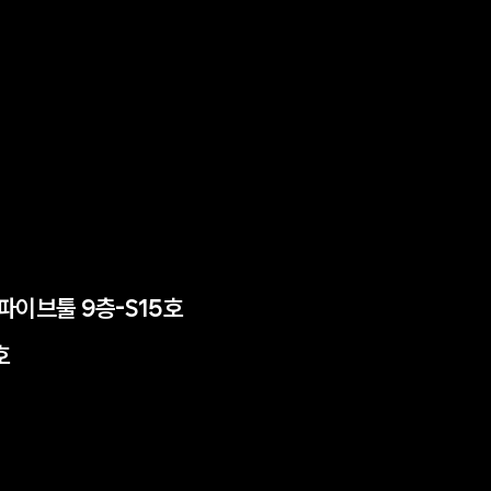
든파이브툴 9층-S15호
호