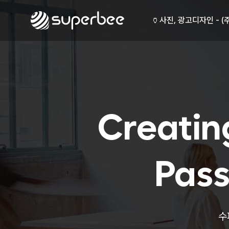
🏺
사진, 광고디자인 - (
🛡️
웹사이트 - (주)세스코
💾
제품디자인 - 삼성전
🔹
동영상, CI - 카피
🐶
동영상, 홈페이지 - (
🍕
동영상, 카탈로그 - 
🍽️
웹사이트 - 백조씽크
⚕️
사진, 광고디자인 - 
⚪
패키지, 디자인 - 고
Creatin
🪑
동영상 - (주)듀오백
🍕
동영상 - ㈜고피자
☕
동영상 - 모모스커피
🏢
동영상 - 삼양홀딩스
Pass
🍫
동영상 - 킷캣
🍶
사진, 광고디자인 - (
🏺
사진, 광고디자인 - (
🛡️
웹사이트 - (주)세스코
수
💾
제품디자인 - 삼성전
🔹
동영상, CI - 카피