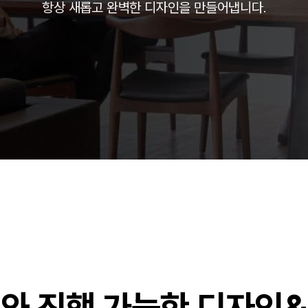
항상 새롭고 완벽한 디자인을 만들어냅니다.
주)분독
피자마루
중외제약
려은단
㈜
와 진행 가능한 디자인