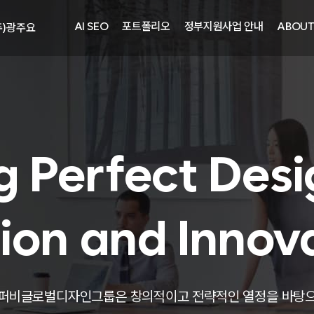
주)광주요
AI SEO
포트폴리오
정부지원사업 안내
ABOU
자㈜
어랜드㈜
주)분독
피자마루
중외제약
려은단
g Perfect Desi
㈜
ion and Innov
주)화요
주)광주요
퍼비글로벌디자인그룹은 창의적이고 전략적인 열정을 바탕
자㈜
어랜드㈜