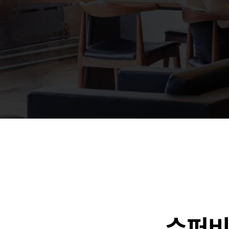
🐶
동영상, 홈페이지 - (
🍕
동영상, 카탈로그 - 
🍽️
웹사이트 - 백조씽크
⚕️
사진, 광고디자인 - 
⚪
패키지, 디자인 - 고
🪑
동영상 - (주)듀오백
🍕
동영상 - ㈜고피자
☕
동영상 - 모모스커피
🏢
동영상 - 삼양홀딩스
🍫
동영상 - 킷캣
수퍼비