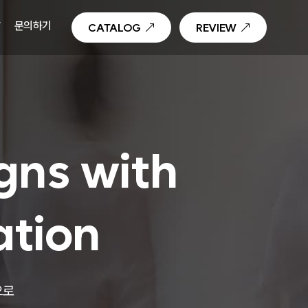
T
문의하기
CATALOG
REVIEW
gns with
ation
으로