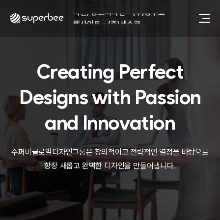
사진, 광고디자인 - (주)광주요
웹사이트 - (주)세스코
제품디자인 - 삼성전자㈜
동영상, CI - 카피어랜드㈜
동영상, 홈페이지 - (주)분독
Creating Perfect
동영상, 카탈로그 - 피자마루
웹사이트 - 백조씽크
사진, 광고디자인 - 중외제약
Designs with
Passion
패키지, 디자인 - 고려은단
동영상 - (주)듀오백
and Innovation
동영상 - ㈜고피자
동영상 - 모모스커피㈜
동영상 - 삼양홀딩스
수퍼비글로벌디자인그룹은 창의적이고 전략적인 열정을 바탕으로
동영상 - 킷캣
항상 새롭고 완벽한 디자인을 만들어냅니다.
사진, 광고디자인 - (주)화요
사진, 광고디자인 - (주)광주요
웹사이트 - (주)세스코
제품디자인 - 삼성전자㈜
동영상, CI - 카피어랜드㈜