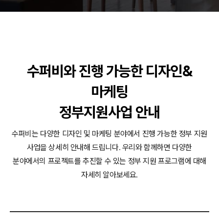
동영상, 홈페이지 - (주)분독
동영상, 카탈로그 - 피자마루
웹사이트 - 백조씽크
사진, 광고디자인 - 중외제약
패키지, 디자인 - 고려은단
수퍼비와 진행 가능한 디자인&
동영상 - (주)듀오백
동영상 - ㈜고피자
마케팅
동영상 - 모모스커피㈜
동영상 - 삼양홀딩스
정부지원사업 안내
동영상 - 킷캣
수퍼비는 다양한 디자인 및 마케팅 분야에서 진행 가능한 정부 지원
사업을 상세히 안내해 드립니다.
우리와 함께하면 다양한
분야에서의 프로젝트를 추진할 수 있는 정부 지원 프로그램에 대해
자세히 알아보세요.