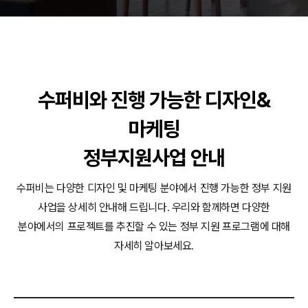
동영상, CI - 카피어랜드㈜
동영상, 홈페이지 - (주)분독
동영상, 카탈로그 - 피자마루
웹사이트 - 백조씽크
사진, 광고디자인 - 중외제약
패키지, 디자인 - 고려은단
수퍼비와 진행 가능한 디자인&
동영상 - (주)듀오백
마케팅
동영상 - ㈜고피자
동영상 - 모모스커피㈜
정부지원사업 안내
동영상 - 삼양홀딩스
동영상 - 킷캣
수퍼비는 다양한 디자인 및 마케팅 분야에서 진행 가능한 정부 지원
사업을 상세히 안내해 드립니다.
우리와 함께하면 다양한
분야에서의 프로젝트를 추진할 수 있는 정부 지원 프로그램에 대해
자세히 알아보세요.