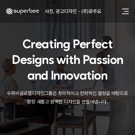
사진, 광고디자인 - (주)화요
사진, 광고디자인 - (주)광주요
웹사이트 - (주)세스코
제품디자인 - 삼성전자㈜
동영상, CI - 카피어랜드㈜
동영상, 홈페이지 - (주)분독
Creating Perfect
동영상, 카탈로그 - 피자마루
웹사이트 - 백조씽크
Designs with
Passion
사진, 광고디자인 - 중외제약
패키지, 디자인 - 고려은단
and Innovation
동영상 - (주)듀오백
동영상 - ㈜고피자
동영상 - 모모스커피㈜
수퍼비글로벌디자인그룹은 창의적이고 전략적인 열정을 바탕으로
동영상 - 삼양홀딩스
항상 새롭고 완벽한 디자인을 만들어냅니다.
동영상 - 킷캣
사진, 광고디자인 - (주)화요
사진, 광고디자인 - (주)광주요
웹사이트 - (주)세스코
제품디자인 - 삼성전자㈜