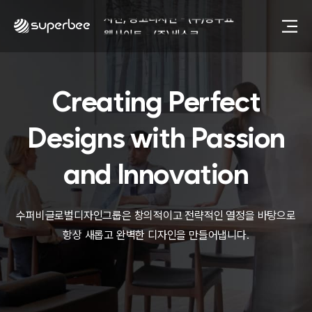
사진, 광고디자인 - (주)광주요
웹사이트 - (주)세스코
제품디자인 - 삼성전자㈜
동영상, CI - 카피어랜드㈜
동영상, 홈페이지 - (주)분독
Creating Perfect
동영상, 카탈로그 - 피자마루
웹사이트 - 백조씽크
사진, 광고디자인 - 중외제약
Designs with
Passion
패키지, 디자인 - 고려은단
동영상 - (주)듀오백
and Innovation
동영상 - ㈜고피자
동영상 - 모모스커피㈜
동영상 - 삼양홀딩스
수퍼비글로벌디자인그룹은 창의적이고 전략적인 열정을 바탕으로
동영상 - 킷캣
항상 새롭고 완벽한 디자인을 만들어냅니다.
사진, 광고디자인 - (주)화요
사진, 광고디자인 - (주)광주요
웹사이트 - (주)세스코
제품디자인 - 삼성전자㈜
동영상, CI - 카피어랜드㈜