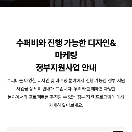
동영상, 홈페이지 - (주)분독
동영상, 카탈로그 - 피자마루
웹사이트 - 백조씽크
사진, 광고디자인 - 중외제약
패키지, 디자인 - 고려은단
수퍼비와 진행 가능한 디자인&
동영상 - (주)듀오백
동영상 - ㈜고피자
마케팅
동영상 - 모모스커피㈜
동영상 - 삼양홀딩스
정부지원사업 안내
동영상 - 킷캣
수퍼비는 다양한 디자인 및 마케팅 분야에서 진행 가능한 정부 지원
사업을 상세히 안내해 드립니다.
우리와 함께하면 다양한
분야에서의 프로젝트를 추진할 수 있는 정부 지원 프로그램에 대해
자세히 알아보세요.