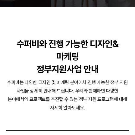
동영상, 홈페이지 - (주)분독
동영상, 카탈로그 - 피자마루
웹사이트 - 백조씽크
사진, 광고디자인 - 중외제약
패키지, 디자인 - 고려은단
수퍼비와 진행 가능한 디자인&
동영상 - (주)듀오백
동영상 - ㈜고피자
마케팅
동영상 - 모모스커피㈜
동영상 - 삼양홀딩스
정부지원사업 안내
동영상 - 킷캣
수퍼비는 다양한 디자인 및 마케팅 분야에서 진행 가능한 정부 지원
사업을 상세히 안내해 드립니다.
우리와 함께하면 다양한
분야에서의 프로젝트를 추진할 수 있는 정부 지원 프로그램에 대해
자세히 알아보세요.