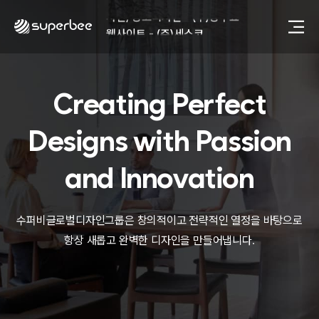
사진, 광고디자인 - (주)광주요
웹사이트 - (주)세스코
제품디자인 - 삼성전자㈜
동영상, CI - 카피어랜드㈜
동영상, 홈페이지 - (주)분독
Creating Perfect
동영상, 카탈로그 - 피자마루
웹사이트 - 백조씽크
사진, 광고디자인 - 중외제약
Designs with
Passion
패키지, 디자인 - 고려은단
동영상 - (주)듀오백
and Innovation
동영상 - ㈜고피자
동영상 - 모모스커피㈜
동영상 - 삼양홀딩스
수퍼비글로벌디자인그룹은 창의적이고 전략적인 열정을 바탕으로
동영상 - 킷캣
항상 새롭고 완벽한 디자인을 만들어냅니다.
사진, 광고디자인 - (주)화요
사진, 광고디자인 - (주)광주요
웹사이트 - (주)세스코
제품디자인 - 삼성전자㈜
동영상, CI - 카피어랜드㈜