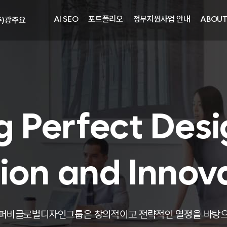
주)광주요
AI SEO
포트폴리오
정부지원사업 안내
ABOU
자㈜
어랜드㈜
주)분독
피자마루
중외제약
려은단
g Perfect Desi
㈜
ion and Innov
주)화요
주)광주요
퍼비글로벌디자인그룹은 창의적이고 전략적인 열정을 바탕
자㈜
어랜드㈜