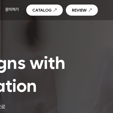
T
문의하기
CATALOG
REVIEW
gns with
ation
으로