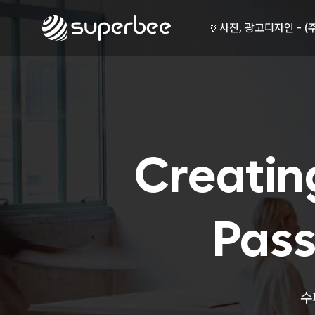
🏺
사진, 광고디자인 - (
🛡️
웹사이트 - (주)세스코
💾
제품디자인 - 삼성전
🔹
동영상, CI - 카피
🐶
동영상, 홈페이지 - (
🍕
동영상, 카탈로그 - 
🍽️
웹사이트 - 백조씽크
⚕️
사진, 광고디자인 - 
⚪
패키지, 디자인 - 고
Creatin
🪑
동영상 - (주)듀오백
🍕
동영상 - ㈜고피자
☕
동영상 - 모모스커피
🏢
동영상 - 삼양홀딩스
Pass
🍫
동영상 - 킷캣
🍶
사진, 광고디자인 - (
🏺
사진, 광고디자인 - (
🛡️
웹사이트 - (주)세스코
수
💾
제품디자인 - 삼성전
🔹
동영상, CI - 카피