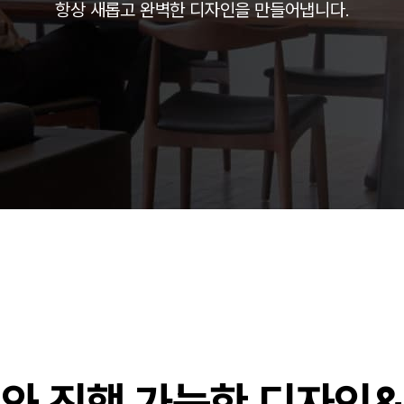
항상 새롭고 완벽한 디자인을 만들어냅니다.
주)분독
피자마루
중외제약
려은단
㈜
와 진행 가능한 디자인