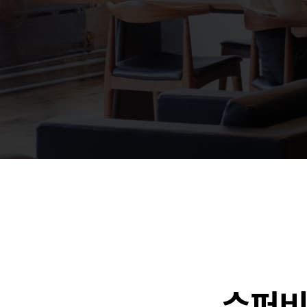
🐶
동영상, 홈페이지 - (
🍕
동영상, 카탈로그 - 
🍽️
웹사이트 - 백조씽크
⚕️
사진, 광고디자인 - 
⚪
패키지, 디자인 - 고
🪑
동영상 - (주)듀오백
🍕
동영상 - ㈜고피자
☕
동영상 - 모모스커피
🏢
동영상 - 삼양홀딩스
🍫
동영상 - 킷캣
수퍼비