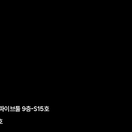
든파이브툴 9층-S15호
호