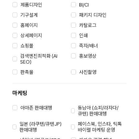
제품디자인
BI/CI
홍보영상
기구설계
패키지 디자인
검색엔진최적화 SEO(구글)
홈페이지
카탈로그
사진촬영
상세페이지
인쇄
15주년 무료 이벤트(제품 2컷 또는 프로필 촬영)
디자인 정부지원사업 안내
쇼핑몰
족자/배너
코트라 무료사진촬영(최대 10종 제품당 3컷 최대 30컷
검색엔진최적화 (AI
홍보영상
)
SEO)
판촉물
사진촬영
마케팅
아마존 판매대행
동남아 (쇼피/라자다/
큐텐) 판매대행
일본 (라쿠텐/큐텐JP)
페이스북, 인스타, 틱톡
판매대행
바이럴 마케팅 운영