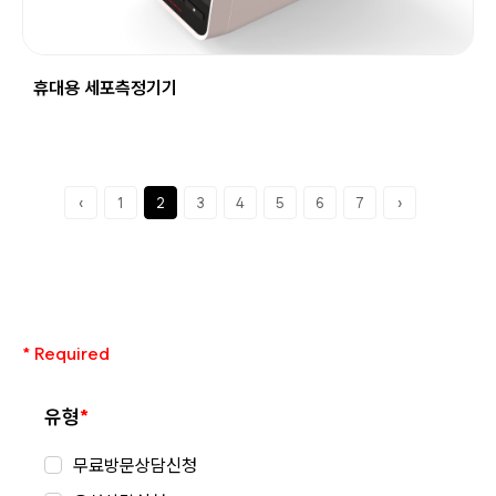
휴대용 세포측정기기
‹
1
2
3
4
5
6
7
›
* Required
*
유형
무료방문상담신청