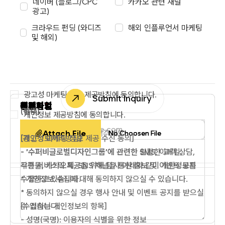
네이버 (블로그/CPC
카카오 관련 채널
광고)
크라우드 펀딩 (와디즈
해외 인플루언서 마케팅
및 해외)
광고성 마케팅 정보 제공방침에 동의합니다.
Submit Inquiry
*
*
*
문의경로
업체명
연락처
이메일
홈페이지
지원사업
예산
문의사항
첨부파일
첨부파일
(필수)
(선택)
개인정보 제공방침에 동의합니다.
Attach File
Attach File
No Choosen File
No Choosen File
[개인정보처리방침]
[광고성 마케팅 정보 제공 수신 동의]
- ‘수퍼비글로벌디자인그룹’에 관련한 원활한 고객 상담,
- '수퍼비글로벌디자인그룹'에 관련한 SMS, 이메일,
각종 서비스의 제공을 위해 당사 아래와 같이 개인정보를
우편물, 카카오톡, SNS 채널을 통한 홍보 및 이벤트 공지
수집하고 있습니다.
* 개인정보 수집에 대해 동의하지 않으실 수 있습니다.
* 동의하지 않으실 경우 행사 안내 및 이벤트 공지를 받으실
[수집하는 개인정보의 항목]
수 없습니다.
- 성명(국명): 이용자의 식별을 위한 정보