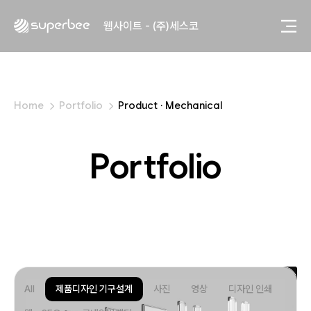
사진, 광고디자인 - (주)광주요
웹사이트 - (주)세스코
제품디자인 - 삼성전자㈜
동영상, CI - 카피어랜드㈜
동영상, 홈페이지 - (주)분독
동영상, 카탈로그 - 피자마루
5
5
Home
Portfolio
Product · Mechanical
웹사이트 - 백조씽크
사진, 광고디자인 - 중외제약
패키지, 디자인 - 고려은단
Portfolio
동영상 - (주)듀오백
동영상 - ㈜고피자
동영상 - 모모스커피㈜
동영상 - 삼양홀딩스
동영상 - 킷캣
사진, 광고디자인 - (주)화요
사진, 광고디자인 - (주)광주요
웹사이트 - (주)세스코
All
제품디자인 기구설계
사진
영상
디자인 인쇄
제품디자인 - 삼성전자㈜
동영상, CI - 카피어랜드㈜