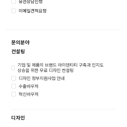
유선상담신청
이메일견적요청
문의분야
문의분야
컨설팅
제품디자인
BI/CI
기업 및 제품의 브랜드 아이덴티티 구축과 인지도
상승을 위한 무료 디자인 컨설팅
기구설계
디자인 정부지원사업 안내
패키지 디자인
수출바우처
홈페이지
혁신바우처
카탈로그
상세페이지
족자/배너
디자인
쇼핑몰