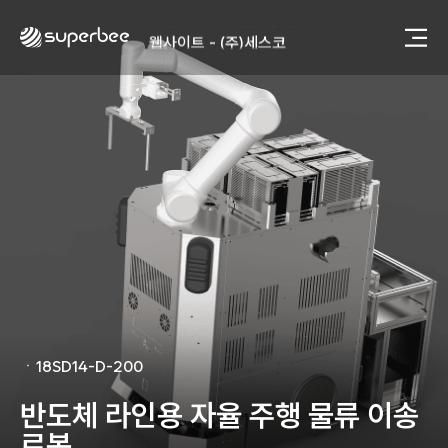
사진, 광고디자인 - (주)광주요
웹사이트 - (주)세스코
제품디자인 - 삼성전자㈜
동영상, CI - 카피어랜드㈜
동영상, 홈페이지 - (주)분독
동영상, 카탈로그 - 피자마루
웹사이트 - 백조씽크
사진, 광고디자인 - 중외제약
패키지, 디자인 - 고려은단
동영상 - (주)듀오백
동영상 - ㈜고피자
동영상 - 모모스커피㈜
동영상 - 삼양홀딩스
동영상 - 킷캣
사진, 광고디자인 - (주)화요
ㆍ
18SD14-D-200
사진, 광고디자인 - (주)광주요
웹사이트 - (주)세스코
반도체 라인용 자율 주행 물류 이송
제품디자인 - 삼성전자㈜
로봇
동영상, CI - 카피어랜드㈜