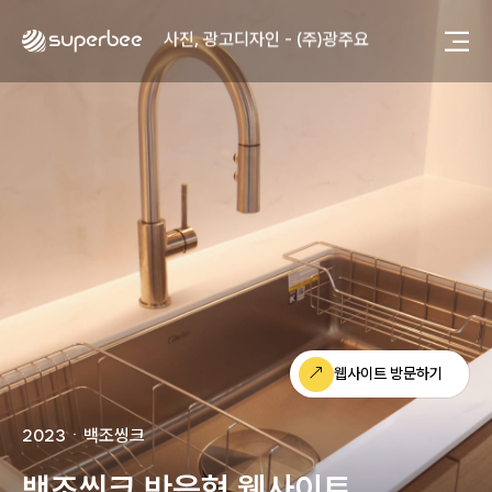
사진, 광고디자인 - (주)광주요
웹사이트 - (주)세스코
제품디자인 - 삼성전자㈜
동영상, CI - 카피어랜드㈜
동영상, 홈페이지 - (주)분독
동영상, 카탈로그 - 피자마루
웹사이트 - 백조씽크
사진, 광고디자인 - 중외제약
패키지, 디자인 - 고려은단
동영상 - (주)듀오백
동영상 - ㈜고피자
동영상 - 모모스커피㈜
동영상 - 삼양홀딩스
동영상 - 킷캣
웹사이트 방문하기
사진, 광고디자인 - (주)화요
사진, 광고디자인 - (주)광주요
2023
ㆍ
백조씽크
웹사이트 - (주)세스코
제품디자인 - 삼성전자㈜
백조씽크 반응형 웹사이트
동영상, CI - 카피어랜드㈜