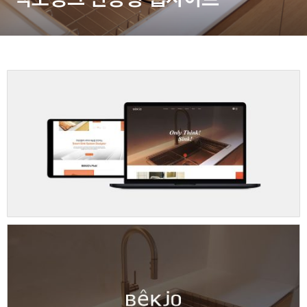
동영상, 홈페이지 - (주)분독
동영상, 카탈로그 - 피자마루
웹사이트 - 백조씽크
사진, 광고디자인 - 중외제약
패키지, 디자인 - 고려은단
동영상 - (주)듀오백
동영상 - ㈜고피자
동영상 - 모모스커피㈜
동영상 - 삼양홀딩스
동영상 - 킷캣