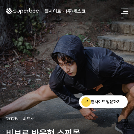
사진, 광고디자인 - (주)광주요
웹사이트 - (주)세스코
제품디자인 - 삼성전자㈜
동영상, CI - 카피어랜드㈜
동영상, 홈페이지 - (주)분독
동영상, 카탈로그 - 피자마루
웹사이트 - 백조씽크
사진, 광고디자인 - 중외제약
패키지, 디자인 - 고려은단
동영상 - (주)듀오백
동영상 - ㈜고피자
동영상 - 모모스커피㈜
동영상 - 삼양홀딩스
동영상 - 킷캣
웹사이트 방문하기
사진, 광고디자인 - (주)화요
사진, 광고디자인 - (주)광주요
2025
ㆍ
비브로
웹사이트 - (주)세스코
제품디자인 - 삼성전자㈜
비브로 반응형 쇼핑몰
동영상, CI - 카피어랜드㈜