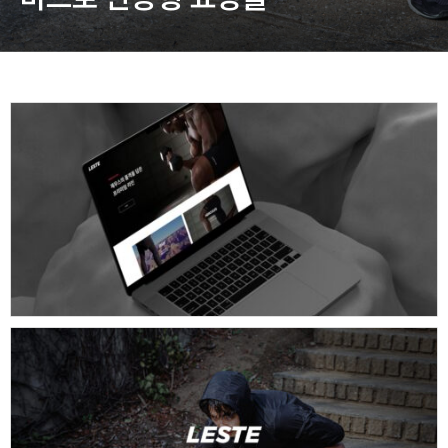
동영상, 홈페이지 - (주)분독
동영상, 카탈로그 - 피자마루
웹사이트 - 백조씽크
사진, 광고디자인 - 중외제약
패키지, 디자인 - 고려은단
동영상 - (주)듀오백
동영상 - ㈜고피자
동영상 - 모모스커피㈜
동영상 - 삼양홀딩스
동영상 - 킷캣