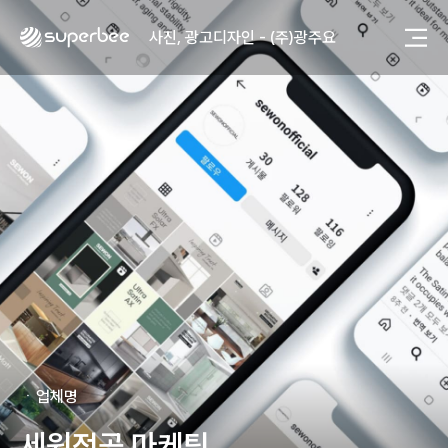
사진, 광고디자인 - (주)광주요
웹사이트 - (주)세스코
제품디자인 - 삼성전자㈜
동영상, CI - 카피어랜드㈜
동영상, 홈페이지 - (주)분독
동영상, 카탈로그 - 피자마루
웹사이트 - 백조씽크
사진, 광고디자인 - 중외제약
패키지, 디자인 - 고려은단
동영상 - (주)듀오백
동영상 - ㈜고피자
동영상 - 모모스커피㈜
동영상 - 삼양홀딩스
동영상 - 킷캣
사진, 광고디자인 - (주)화요
사진, 광고디자인 - (주)광주요
ㆍ
업체명
웹사이트 - (주)세스코
제품디자인 - 삼성전자㈜
세원정공 마케팅