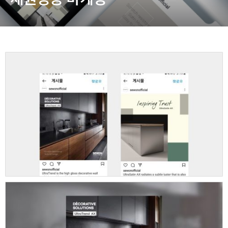
동영상, CI - 카피어랜드㈜
동영상, 홈페이지 - (주)분독
동영상, 카탈로그 - 피자마루
웹사이트 - 백조씽크
사진, 광고디자인 - 중외제약
패키지, 디자인 - 고려은단
동영상 - (주)듀오백
동영상 - ㈜고피자
동영상 - 모모스커피㈜
동영상 - 삼양홀딩스
동영상 - 킷캣