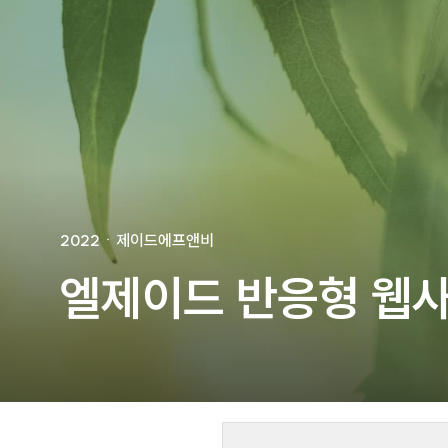
🐶
동영상, 홈페이지 - (
🍕
동영상, 카탈로그 - 
🍽️
웹사이트 - 백조씽크
⚕️
사진, 광고디자인 - 
⚪
패키지, 디자인 - 고
🪑
동영상 - (주)듀오백
🍕
동영상 - ㈜고피자
☕
동영상 - 모모스커피
🏢
동영상 - 삼양홀딩스
🍫
동영상 - 킷캣
2022
ㆍ
제이드에프앤비
엘제이드 반응형 웹