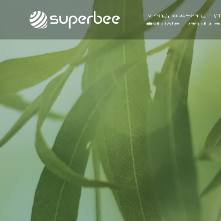
🏺
사진, 광고디자인 - (
🛡️
웹사이트 - (주)세스코
💾
제품디자인 - 삼성전
🔹
동영상, CI - 카피
🐶
동영상, 홈페이지 - (
🍕
동영상, 카탈로그 - 
🍽️
웹사이트 - 백조씽크
⚕️
사진, 광고디자인 - 
⚪
패키지, 디자인 - 고
🪑
동영상 - (주)듀오백
🍕
동영상 - ㈜고피자
☕
동영상 - 모모스커피
🏢
동영상 - 삼양홀딩스
🍫
동영상 - 킷캣
🍶
사진, 광고디자인 - (
🏺
사진, 광고디자인 - (
🛡️
웹사이트 - (주)세스코
💾
제품디자인 - 삼성전
🔹
동영상, CI - 카피