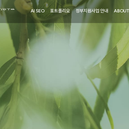
주)광주요
AI SEO
포트폴리오
정부지원사업 안내
ABOU
자㈜
어랜드㈜
주)분독
피자마루
중외제약
려은단
㈜
주)화요
주)광주요
자㈜
어랜드㈜