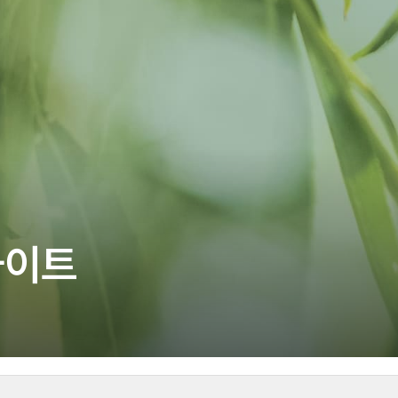
주)분독
피자마루
중외제약
려은단
㈜
사이트