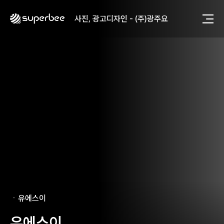
사진, 광고디자인 - (주)광주요
웹사이트 - (주)세스코
제품디자인 - 삼성전자㈜
동영상, CI - 카피어랜드㈜
동영상, 홈페이지 - (주)분독
동영상, 카탈로그 - 피자마루
웹사이트 - 백조씽크
사진, 광고디자인 - 중외제약
패키지, 디자인 - 고려은단
동영상 - (주)듀오백
동영상 - ㈜고피자
동영상 - 모모스커피㈜
동영상 - 삼양홀딩스
동영상 - 킷캣
사진, 광고디자인 - (주)화요
사진, 광고디자인 - (주)광주요
ㆍ
유에스이
웹사이트 - (주)세스코
제품디자인 - 삼성전자㈜
유에스이