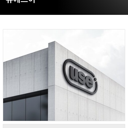
동영상, CI - 카피어랜드㈜
동영상, 홈페이지 - (주)분독
동영상, 카탈로그 - 피자마루
웹사이트 - 백조씽크
사진, 광고디자인 - 중외제약
패키지, 디자인 - 고려은단
동영상 - (주)듀오백
동영상 - ㈜고피자
동영상 - 모모스커피㈜
동영상 - 삼양홀딩스
동영상 - 킷캣