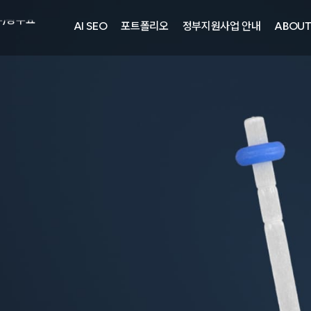
주)광주요
AI SEO
포트폴리오
정부지원사업 안내
ABOU
자㈜
어랜드㈜
주)분독
피자마루
중외제약
려은단
㈜
주)화요
주)광주요
자㈜
어랜드㈜