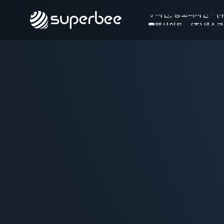
🏺
사진, 광고디자인 - (
🛡️
웹사이트 - (주)세스코
💾
제품디자인 - 삼성전
🔹
동영상, CI - 카피
🐶
동영상, 홈페이지 - (
🍕
동영상, 카탈로그 - 
🍽️
웹사이트 - 백조씽크
⚕️
사진, 광고디자인 - 
⚪
패키지, 디자인 - 고
🪑
동영상 - (주)듀오백
🍕
동영상 - ㈜고피자
☕
동영상 - 모모스커피
🏢
동영상 - 삼양홀딩스
🍫
동영상 - 킷캣
🍶
사진, 광고디자인 - (
🏺
사진, 광고디자인 - (
🛡️
웹사이트 - (주)세스코
💾
제품디자인 - 삼성전
🔹
동영상, CI - 카피