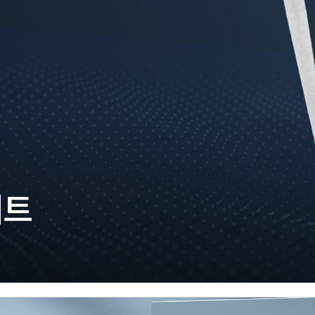
주)분독
피자마루
중외제약
려은단
㈜
이트