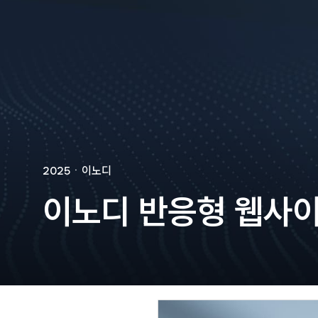
🐶
동영상, 홈페이지 - (
🍕
동영상, 카탈로그 - 
🍽️
웹사이트 - 백조씽크
⚕️
사진, 광고디자인 - 
⚪
패키지, 디자인 - 고
🪑
동영상 - (주)듀오백
🍕
동영상 - ㈜고피자
☕
동영상 - 모모스커피
🏢
동영상 - 삼양홀딩스
🍫
동영상 - 킷캣
2025
ㆍ
이노디
이노디 반응형 웹사