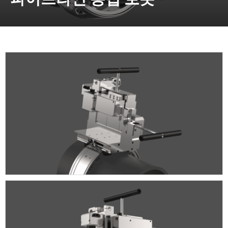
동영상, CI - 카피어랜드㈜
동영상, 홈페이지 - (주)분독
동영상, 카탈로그 - 피자마루
웹사이트 - 백조씽크
사진, 광고디자인 - 중외제약
패키지, 디자인 - 고려은단
동영상 - (주)듀오백
동영상 - ㈜고피자
동영상 - 모모스커피㈜
동영상 - 삼양홀딩스
동영상 - 킷캣