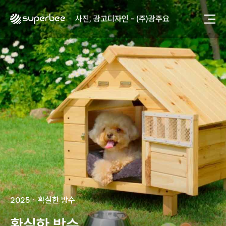
사진, 광고디자인 - (주)광주요
웹사이트 - (주)세스코
제품디자인 - 삼성전자㈜
동영상, CI - 카피어랜드㈜
동영상, 홈페이지 - (주)분독
동영상, 카탈로그 - 피자마루
웹사이트 - 백조씽크
사진, 광고디자인 - 중외제약
패키지, 디자인 - 고려은단
동영상 - (주)듀오백
동영상 - ㈜고피자
동영상 - 모모스커피㈜
동영상 - 삼양홀딩스
동영상 - 킷캣
사진, 광고디자인 - (주)화요
사진, 광고디자인 - (주)광주요
2025
ㆍ
확실한 방수
웹사이트 - (주)세스코
제품디자인 - 삼성전자㈜
확실한 방수