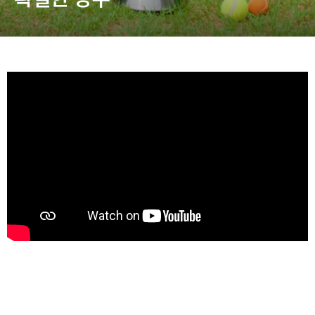
동영상, CI - 카피어랜드㈜
동영상, 홈페이지 - (주)분독
동영상, 카탈로그 - 피자마루
웹사이트 - 백조씽크
사진, 광고디자인 - 중외제약
패키지, 디자인 - 고려은단
동영상 - (주)듀오백
동영상 - ㈜고피자
동영상 - 모모스커피㈜
동영상 - 삼양홀딩스
동영상 - 킷캣