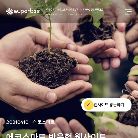
사진, 광고디자인 - (주)광주요
웹사이트 - (주)세스코
제품디자인 - 삼성전자㈜
동영상, CI - 카피어랜드㈜
동영상, 홈페이지 - (주)분독
동영상, 카탈로그 - 피자마루
웹사이트 - 백조씽크
사진, 광고디자인 - 중외제약
패키지, 디자인 - 고려은단
동영상 - (주)듀오백
동영상 - ㈜고피자
동영상 - 모모스커피㈜
동영상 - 삼양홀딩스
동영상 - 킷캣
웹사이트 방문하기
사진, 광고디자인 - (주)화요
사진, 광고디자인 - (주)광주요
20210410
ㆍ
에코스마트
웹사이트 - (주)세스코
제품디자인 - 삼성전자㈜
에코스마트 반응형 웹사이트
동영상, CI - 카피어랜드㈜