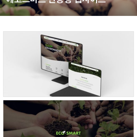
동영상, 홈페이지 - (주)분독
동영상, 카탈로그 - 피자마루
웹사이트 - 백조씽크
사진, 광고디자인 - 중외제약
패키지, 디자인 - 고려은단
동영상 - (주)듀오백
동영상 - ㈜고피자
동영상 - 모모스커피㈜
동영상 - 삼양홀딩스
동영상 - 킷캣