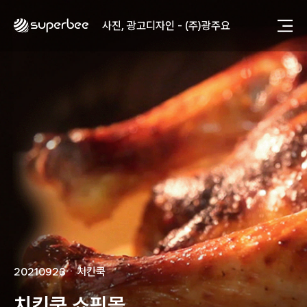
사진, 광고디자인 - (주)광주요
웹사이트 - (주)세스코
제품디자인 - 삼성전자㈜
동영상, CI - 카피어랜드㈜
동영상, 홈페이지 - (주)분독
동영상, 카탈로그 - 피자마루
웹사이트 - 백조씽크
사진, 광고디자인 - 중외제약
패키지, 디자인 - 고려은단
동영상 - (주)듀오백
동영상 - ㈜고피자
동영상 - 모모스커피㈜
동영상 - 삼양홀딩스
동영상 - 킷캣
사진, 광고디자인 - (주)화요
사진, 광고디자인 - (주)광주요
20210923
ㆍ
치킨쿡
웹사이트 - (주)세스코
제품디자인 - 삼성전자㈜
치킨쿡 쇼핑몰
동영상, CI - 카피어랜드㈜