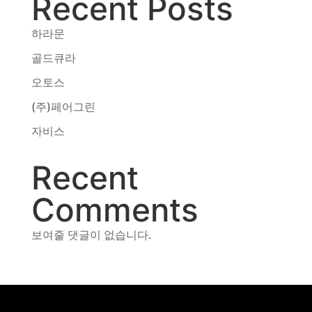
Recent Posts
동영상, CI - 카피어랜드㈜
동영상, 홈페이지 - (주)분독
하라문
동영상, 카탈로그 - 피자마루
골드큐라
웹사이트 - 백조씽크
사진, 광고디자인 - 중외제약
오토스
패키지, 디자인 - 고려은단
(주)페어그린
동영상 - (주)듀오백
자비스
동영상 - ㈜고피자
동영상 - 모모스커피㈜
동영상 - 삼양홀딩스
Recent
동영상 - 킷캣
Comments
보여줄 댓글이 없습니다.