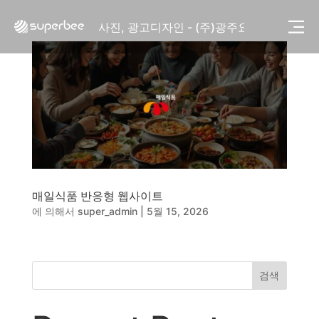
사진, 광고디자인 - (주)화요
사진, 광고디자인 - (주)광주요
웹사이트 - (주)세스코
제품디자인 - 삼성전자㈜
동영상, CI - 카피어랜드㈜
동영상, 홈페이지 - (주)분독
동영상, 카탈로그 - 피자마루
웹사이트 - 백조씽크
사진, 광고디자인 - 중외제약
패키지, 디자인 - 고려은단
동영상 - (주)듀오백
매일식품 반응형 웹사이트
동영상 - ㈜고피자
에 의해서
super_admin
|
5월 15, 2026
동영상 - 모모스커피㈜
동영상 - 삼양홀딩스
동영상 - 킷캣
사진, 광고디자인 - (주)화요
검색
사진, 광고디자인 - (주)광주요
웹사이트 - (주)세스코
제품디자인 - 삼성전자㈜