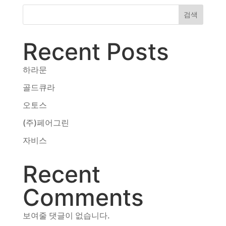
동영상, CI - 카피어랜드㈜
검색
동영상, 홈페이지 - (주)분독
동영상, 카탈로그 - 피자마루
Recent Posts
웹사이트 - 백조씽크
사진, 광고디자인 - 중외제약
하라문
패키지, 디자인 - 고려은단
동영상 - (주)듀오백
골드큐라
동영상 - ㈜고피자
오토스
동영상 - 모모스커피㈜
동영상 - 삼양홀딩스
(주)페어그린
동영상 - 킷캣
자비스
Recent
Comments
보여줄 댓글이 없습니다.