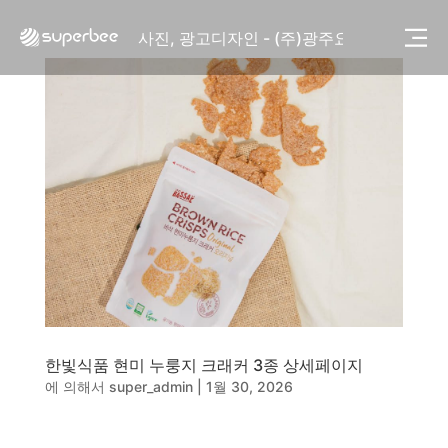
사진, 광고디자인 - (주)화요
사진, 광고디자인 - (주)광주요
웹사이트 - (주)세스코
제품디자인 - 삼성전자㈜
동영상, CI - 카피어랜드㈜
동영상, 홈페이지 - (주)분독
동영상, 카탈로그 - 피자마루
웹사이트 - 백조씽크
사진, 광고디자인 - 중외제약
패키지, 디자인 - 고려은단
동영상 - (주)듀오백
동영상 - ㈜고피자
동영상 - 모모스커피㈜
동영상 - 삼양홀딩스
동영상 - 킷캣
한빛식품 현미 누룽지 크래커 3종 상세페이지
사진, 광고디자인 - (주)화요
에 의해서
super_admin
|
1월 30, 2026
사진, 광고디자인 - (주)광주요
웹사이트 - (주)세스코
제품디자인 - 삼성전자㈜