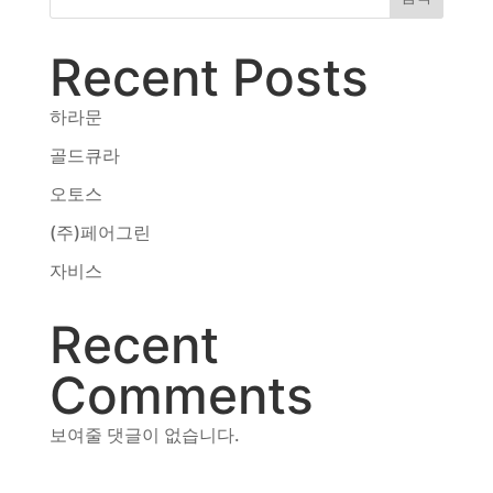
동영상, CI - 카피어랜드㈜
동영상, 홈페이지 - (주)분독
Recent Posts
동영상, 카탈로그 - 피자마루
웹사이트 - 백조씽크
하라문
사진, 광고디자인 - 중외제약
패키지, 디자인 - 고려은단
골드큐라
동영상 - (주)듀오백
오토스
동영상 - ㈜고피자
(주)페어그린
동영상 - 모모스커피㈜
동영상 - 삼양홀딩스
자비스
동영상 - 킷캣
Recent
Comments
보여줄 댓글이 없습니다.