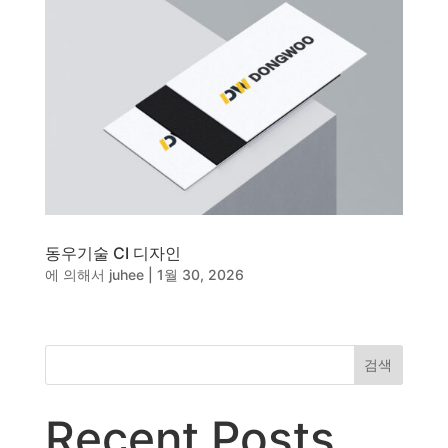
동영상, CI - 카피어랜드㈜
동영상, 홈페이지 - (주)분독
동영상, 카탈로그 - 피자마루
웹사이트 - 백조씽크
사진, 광고디자인 - 중외제약
패키지, 디자인 - 고려은단
동영상 - (주)듀오백
동영상 - ㈜고피자
동영상 - 모모스커피㈜
동영상 - 삼양홀딩스
동우기술 CI 디자인
동영상 - 킷캣
에 의해서
juhee
|
1월 30, 2026
검색
Recent Posts