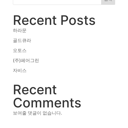
동영상, CI - 카피어랜드㈜
동영상, 홈페이지 - (주)분독
Recent Posts
동영상, 카탈로그 - 피자마루
웹사이트 - 백조씽크
하라문
사진, 광고디자인 - 중외제약
골드큐라
패키지, 디자인 - 고려은단
동영상 - (주)듀오백
오토스
동영상 - ㈜고피자
(주)페어그린
동영상 - 모모스커피㈜
동영상 - 삼양홀딩스
자비스
동영상 - 킷캣
Recent
Comments
보여줄 댓글이 없습니다.