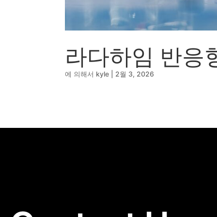
🔹
동영상, CI - 카피
🐶
동영상, 홈페이지 - 
🍕
동영상, 카탈로그 -
🍽️
웹사이트 - 백조씽
라다하임 반응
⚕️
사진, 광고디자인 -
⚪
패키지, 디자인 - 
에 의해서
kyle
|
2월 3, 2026
🪑
동영상 - (주)듀오백
🍕
동영상 - ㈜고피자
☕
동영상 - 모모스커
🏢
동영상 - 삼양홀딩
🍫
동영상 - 킷캣