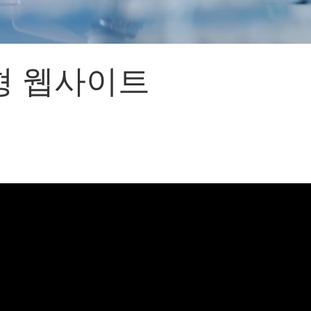
어랜드㈜
(주)분독
 피자마루
크
형 웹사이트
 중외제약
고려은단
피㈜
스