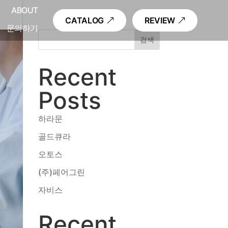
내
ABOUT
CATALOG
REVIEW
문의하기
검색
Recent
Posts
하라문
골드큐라
오토스
(주)페어그린
자비스
Recent