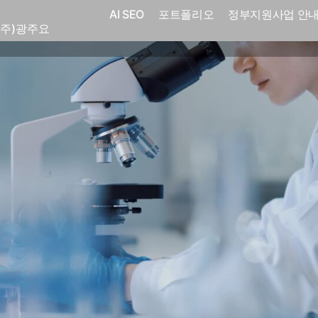
(주)화요
AI SEO
포트폴리오
정부지원사업 안
(주)광주요
코
전자㈜
어랜드㈜
(주)분독
 피자마루
크
 중외제약
고려은단
피㈜
스
(주)화요
(주)광주요
코
전자㈜