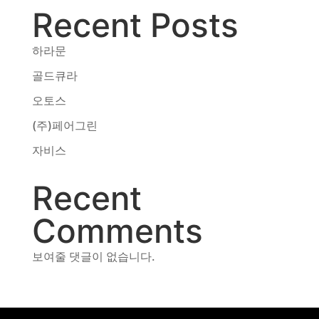
Recent Posts
동영상, CI - 카피어랜드㈜
동영상, 홈페이지 - (주)분독
동영상, 카탈로그 - 피자마루
하라문
웹사이트 - 백조씽크
골드큐라
사진, 광고디자인 - 중외제약
오토스
패키지, 디자인 - 고려은단
동영상 - (주)듀오백
(주)페어그린
동영상 - ㈜고피자
자비스
동영상 - 모모스커피㈜
동영상 - 삼양홀딩스
Recent
동영상 - 킷캣
Comments
보여줄 댓글이 없습니다.