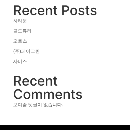
Recent Posts
동영상, CI - 카피어랜드㈜
동영상, 홈페이지 - (주)분독
동영상, 카탈로그 - 피자마루
하라문
웹사이트 - 백조씽크
골드큐라
사진, 광고디자인 - 중외제약
오토스
패키지, 디자인 - 고려은단
동영상 - (주)듀오백
(주)페어그린
동영상 - ㈜고피자
자비스
동영상 - 모모스커피㈜
동영상 - 삼양홀딩스
Recent
동영상 - 킷캣
Comments
보여줄 댓글이 없습니다.