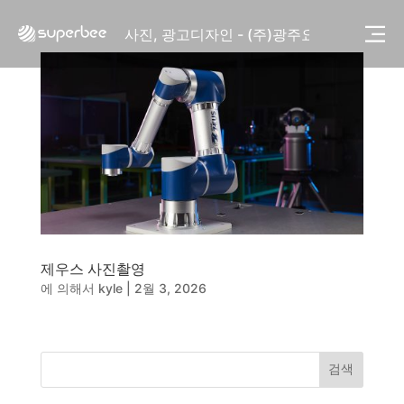
사진, 광고디자인 - (주)화요
사진, 광고디자인 - (주)광주요
웹사이트 - (주)세스코
제품디자인 - 삼성전자㈜
동영상, CI - 카피어랜드㈜
동영상, 홈페이지 - (주)분독
동영상, 카탈로그 - 피자마루
웹사이트 - 백조씽크
사진, 광고디자인 - 중외제약
패키지, 디자인 - 고려은단
동영상 - (주)듀오백
동영상 - ㈜고피자
제우스 사진촬영
동영상 - 모모스커피㈜
에 의해서
kyle
|
2월 3, 2026
동영상 - 삼양홀딩스
동영상 - 킷캣
사진, 광고디자인 - (주)화요
사진, 광고디자인 - (주)광주요
검색
웹사이트 - (주)세스코
제품디자인 - 삼성전자㈜